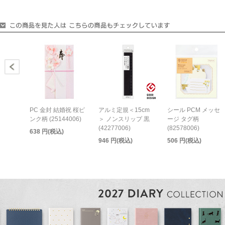
PC 金封 結婚祝 桜ピ
アルミ定規＜15cm
シール PCM メッセ
ンク柄 (25144006)
＞ ノンスリップ 黒
ージ タグ柄
(42277006)
(82578006)
638 円(税込)
946 円(税込)
506 円(税込)