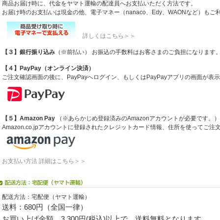
商品お届け時に、代金をヤマト運輸の配達員へお支払いただく方法です。
お届け時のお支払いは現金の他、電子マネー（nanaco、Edy、WAONなど）も
詳しくはこちら＞＞
【３】銀行振り込み
（※前払い） お振込の手数料はお客さまのご負担になります
【４】PayPay（オンライン決済）
ご注文確認画面の後に、PayPayへログイン、もしくはPayPayアプリの画面が
【５】Amazon Pay
（※あらかじめ登録済みのAmazonアカウントが必要です。）
Amazon.co.jpアカウントに登録されたクレジットカード情報、住所を使ってご
お支払い方法 詳細はこちら＞＞
配送方法：宅配便（ヤマト運輸）
送料：680円（全国一律）
お買い上げ金額 3,300円(税込)以上で、送料無料となります。