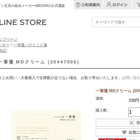
ン文具の総合メーカーMIDORIの公式通販
ップページ
レター
>
一筆箋／ひとこと箋
商品*
一筆箋 MDクリーム (20447006)
まとめ買い・大量購入で在庫数が足りない場合、お取り寄せいたします。
お問い合
一筆箋 MDクリーム (2044
価格:
330円
購入数: