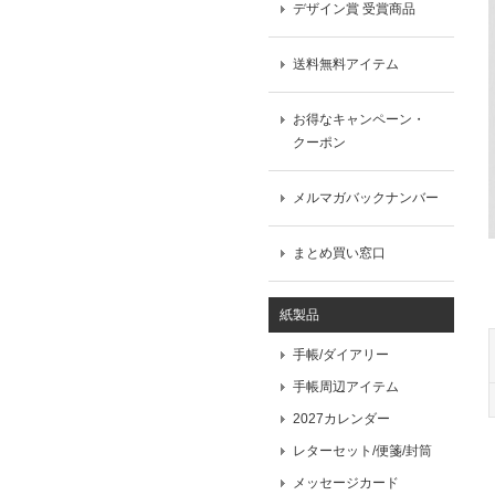
デザイン賞 受賞商品
送料無料アイテム
お得なキャンペーン・
クーポン
メルマガバックナンバー
まとめ買い窓口
紙製品
手帳/ダイアリー
手帳周辺アイテム
2027カレンダー
レターセット/便箋/封筒
メッセージカード