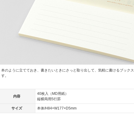
本のように立てておき、書きたいときにさっと取り出して、気軽に書けるブックス
す。
40枚入（MD用紙）
内容
縦横両用5行罫
サイズ
本体/H84×W177×D5mm