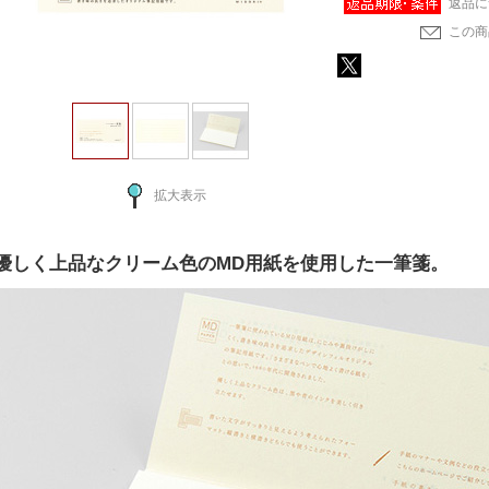
返品に
この商
拡大表示
優しく上品なクリーム色のMD用紙を使用した一筆箋。