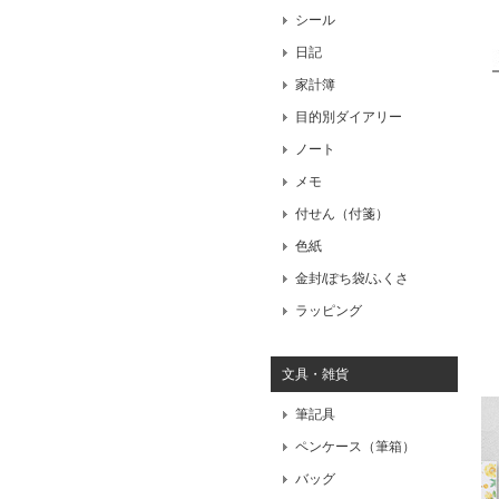
シール
日記
家計簿
目的別ダイアリー
ノート
メモ
付せん（付箋）
色紙
金封/ぽち袋/ふくさ
ラッピング
文具・雑貨
筆記具
ペンケース（筆箱）
バッグ