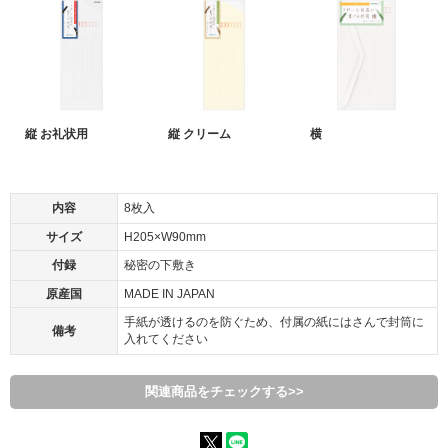
縦 お礼状用
縦 クリーム
横
内容
8枚入
サイズ
H205×W90mm
付録
秘密の下敷き
原産国
MADE IN JAPAN
手紙が透けるのを防ぐため、付属の紙にはさんで封筒に
備考
入れてください
関連商品をチェックする>>