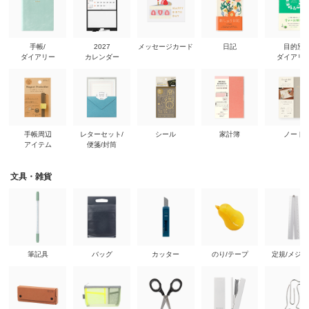
手帳/
2027
メッセージカード
日記
目的別
ダイアリー
カレンダー
ダイアリ
手帳周辺
レターセット/
シール
家計簿
ノート
アイテム
便箋/封筒
文具・雑貨
筆記具
バッグ
カッター
のり/テープ
定規/メジ