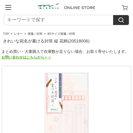
TOP
>
レター
>
便箋／封筒
>
B5サイズ便箋／封筒
きれいな宛名が書ける封筒 縦 花柄(20518006)
まとめ買い・大量購入で在庫数が足りない場合、お取り寄せいたします。
お問い合わせはこちらから＞＞