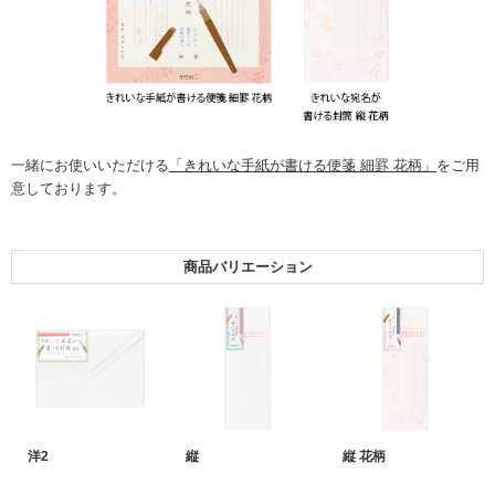
一緒にお使いいただける
「きれいな手紙が書ける便箋 細罫 花柄」
をご用
意しております。
商品バリエーション
洋2
縦
縦 花柄