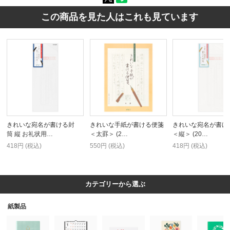
この商品を見た人はこれも見ています
きれいな宛名が書ける封
きれいな手紙が書ける便箋
きれいな宛名が書け
筒 縦 お礼状用…
＜太罫＞ (2…
＜縦＞ (20…
418円 (税込)
550円 (税込)
418円 (税込)
カテゴリーから選ぶ
紙製品