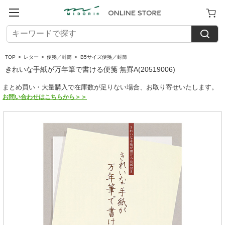
TOP
>
レター
>
便箋／封筒
>
B5サイズ便箋／封筒
きれいな手紙が万年筆で書ける便箋 無罫A(20519006)
まとめ買い・大量購入で在庫数が足りない場合、お取り寄せいたします。
お問い合わせはこちらから＞＞