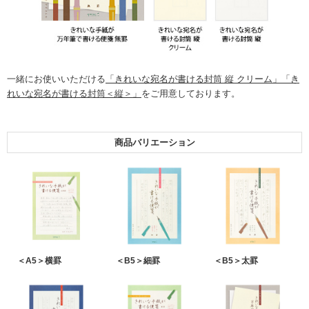
一緒にお使いいただける
「きれいな宛名が書ける封筒 縦 クリーム」
「き
れいな宛名が書ける封筒＜縦＞」
をご用意しております。
商品バリエーション
＜A5＞横罫
＜B5＞細罫
＜B5＞太罫