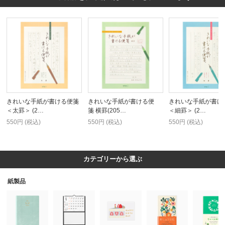
きれいな手紙が書ける便箋
きれいな手紙が書ける便
きれいな手紙が書け
＜太罫＞ (2…
箋 横罫(205…
＜細罫＞ (2…
550円 (税込)
550円 (税込)
550円 (税込)
カテゴリーから選ぶ
紙製品