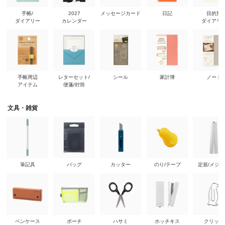
手帳/
2027
メッセージカード
日記
目的別
ダイアリー
カレンダー
ダイアリ
手帳周辺
レターセット/
シール
家計簿
ノート
アイテム
便箋/封筒
文具・雑貨
筆記具
バッグ
カッター
のり/テープ
定規/メジ
ペンケース
ポーチ
ハサミ
ホッチキス
クリップ