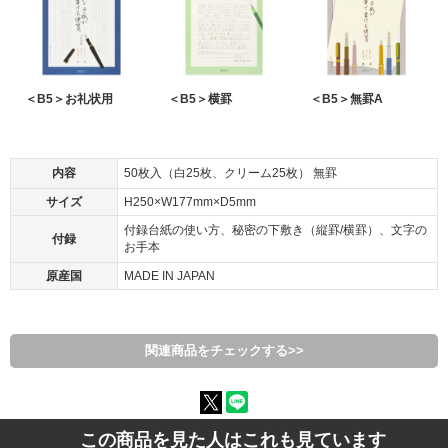
＜B5＞お礼状用
＜B5＞横罫
＜B5＞無罫A
内容
50枚入（白25枚、クリーム25枚） 無罫
サイズ
H250×W177mm×D5mm
付録台紙の使い方、秘密の下敷き（縦罫/横罫）、文字の
付録
お手本
原産国
MADE IN JAPAN
関連商品をチェックする>>
この商品を見た人はこれも見ています