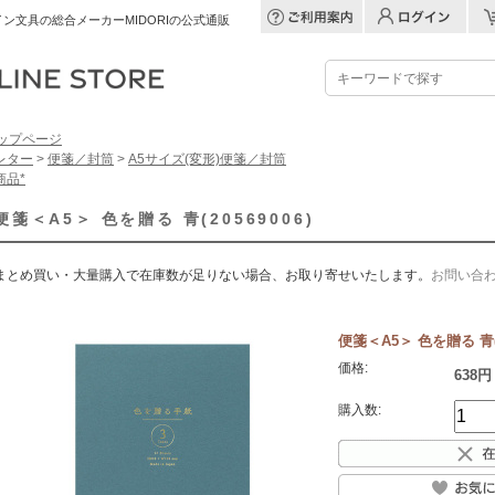
ン文具の総合メーカーMIDORIの公式通販
ップページ
レター
>
便箋／封筒
>
A5サイズ(変形)便箋／封筒
商品*
便箋＜A5＞ 色を贈る 青(20569006)
まとめ買い・大量購入で在庫数が足りない場合、お取り寄せいたします。
お問い合
便箋＜A5＞ 色を贈る 青(2
価格:
638円
購入数: