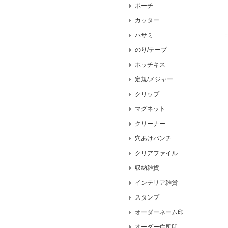
ポーチ
カッター
ハサミ
のり/テープ
ホッチキス
定規/メジャー
クリップ
マグネット
クリーナー
穴あけパンチ
クリアファイル
収納雑貨
インテリア雑貨
スタンプ
オーダーネーム印
オーダー住所印