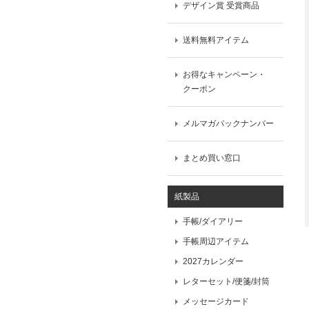
デザイン賞 受賞商品
送料無料アイテム
お得なキャンペーン・
クーポン
メルマガバックナンバー
まとめ買い窓口
紙製品
手帳/ダイアリー
手帳周辺アイテム
2027カレンダー
レターセット/便箋/封筒
メッセージカード