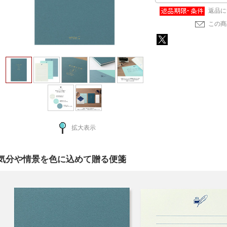
返品に
この商
拡大表示
気分や情景を色に込めて贈る便箋