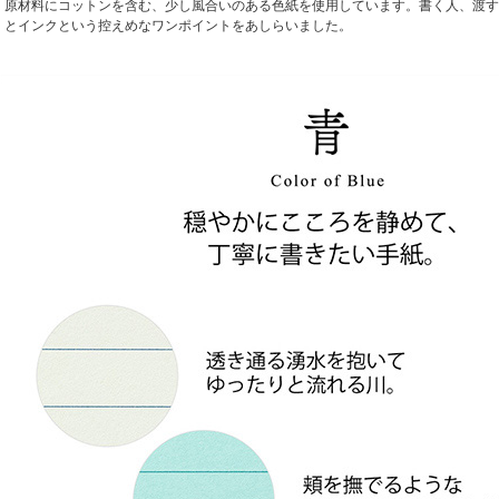
原材料にコットンを含む、少し風合いのある色紙を使用しています。書く人、渡す
とインクという控えめなワンポイントをあしらいました。