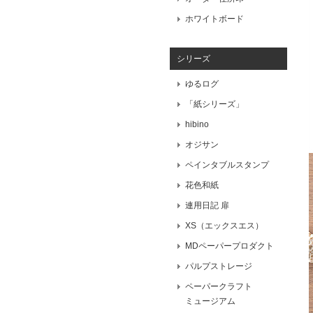
ホワイトボード
シリーズ
ゆるログ
「紙シリーズ」
hibino
オジサン
ペインタブルスタンプ
花色和紙
連用日記 扉
XS（エックスエス）
MDペーパープロダクト
パルプストレージ
ペーパークラフト
ミュージアム