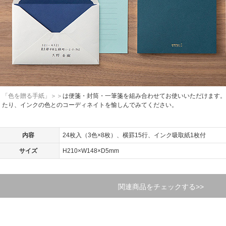
「色を贈る手紙」＞＞
は便箋・封筒・一筆箋を組み合わせてお使いいただけます。
たり、インクの色とのコーディネイトを愉しんでみてください。
内容
24枚入（3色×8枚）、横罫15行、インク吸取紙1枚付
サイズ
H210×W148×D5mm
関連商品をチェックする>>