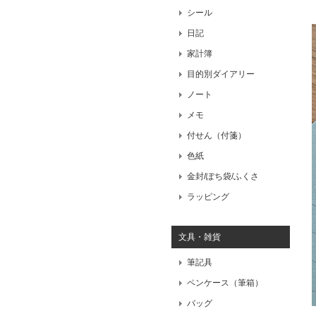
シール
日記
家計簿
目的別ダイアリー
ノート
メモ
付せん（付箋）
色紙
金封/ぽち袋/ふくさ
ラッピング
文具・雑貨
筆記具
ペンケース（筆箱）
バッグ