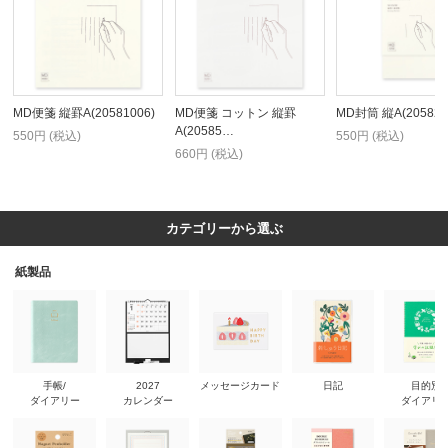
MD便箋 縦罫A(20581006)
MD便箋 コットン 縦罫
MD封筒 縦A(205820
A(20585…
550円 (税込)
550円 (税込)
660円 (税込)
カテゴリーから選ぶ
紙製品
手帳/
2027
メッセージカード
日記
目的別
ダイアリー
カレンダー
ダイアリ