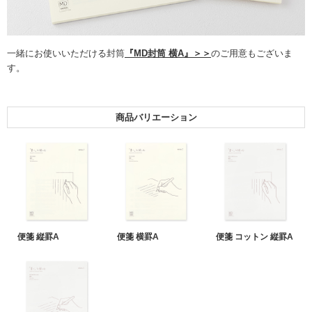
一緒にお使いいただける封筒
『MD封筒 横A』＞＞
のご用意もございま
す。
商品バリエーション
便箋 縦罫A
便箋 横罫A
便箋 コットン 縦罫A