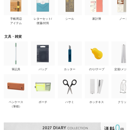
手帳周辺
レターセット/
シール
家計簿
ノート
アイテム
便箋/封筒
文具・雑貨
筆記具
バッグ
カッター
のり/テープ
定規/メジ
ペンケース
ポーチ
ハサミ
ホッチキス
クリップ
（筆箱）