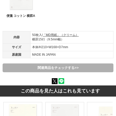
便箋 コットン 横罫A
50枚入/
「MD用紙」（クリーム）
内容
横罫15行（9.5mm幅）
サイズ
本体/H210×W168×D7mm
原産国
MADE IN JAPAN
関連商品をチェックする>>
この商品を見た人はこれも見ています