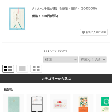
きれいな手紙が書ける便箋＜細罫＞ (20435006)
価格： 550円(税込)
1 / 1ページ
（全8件）
カテゴリーから選ぶ
紙製品