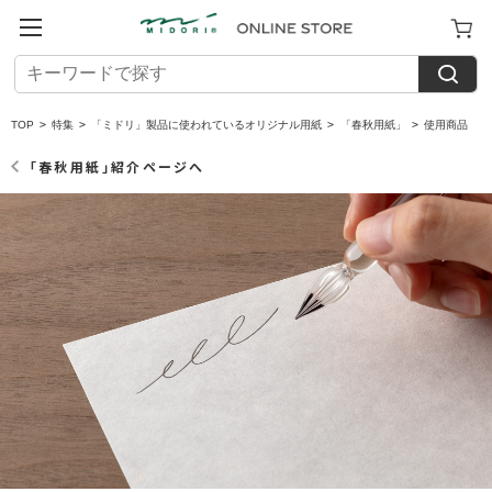
TOP
>
特集
>
「ミドリ」製品に使われているオリジナル用紙
>
「春秋用紙」
>
使用商品
「春秋用紙」紹介ページへ