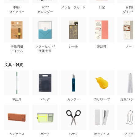
手帳/
2027
メッセージカード
日記
目的別
ダイアリー
カレンダー
ダイアリ
手帳周辺
レターセット/
シール
家計簿
ノート
アイテム
便箋/封筒
文具・雑貨
筆記具
バッグ
カッター
のり/テープ
定規/メジ
ペンケース
ポーチ
ハサミ
ホッチキス
クリップ