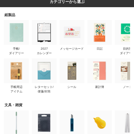
カテゴリーから選ぶ
紙製品
手帳/
2027
メッセージカード
日記
目的別
ダイアリー
カレンダー
ダイアリ
手帳周辺
レターセット/
シール
家計簿
ノート
アイテム
便箋/封筒
文具・雑貨