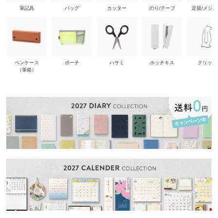
筆記具
バッグ
カッター
のり/テープ
定規/メジ
ペンケース
ポーチ
ハサミ
ホッチキス
クリップ
（筆箱）