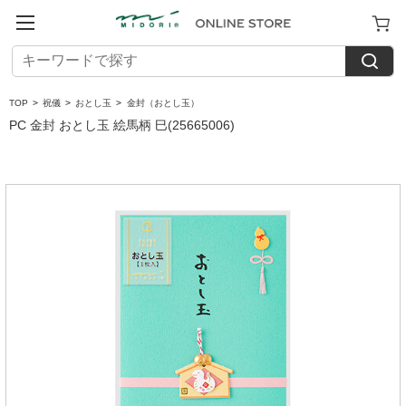
TOP
>
祝儀
>
おとし玉
>
金封（おとし玉）
PC 金封 おとし玉 絵馬柄 巳(25665006)