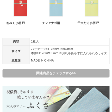
おみくじ柄 巳
チンアナゴ柄
干支だるま柄 巳
内容
1枚入
パッケージ/H175×W95×D3mm
サイズ
本体/H170×W85mm ※お札を折らずに入れられるサイズ
原産国
MADE IN CHINA
関連商品をチェックする>>