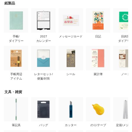
紙製品
手帳/
2027
メッセージカード
日記
目的別
ダイアリー
カレンダー
ダイアリ
手帳周辺
レターセット/
シール
家計簿
ノート
アイテム
便箋/封筒
文具・雑貨
筆記具
バッグ
カッター
のり/テープ
定規/メジ