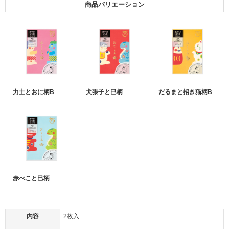
商品バリエーション
力士とおに柄B
犬張子と巳柄
だるまと招き猫柄B
赤べこと巳柄
内容
2枚入