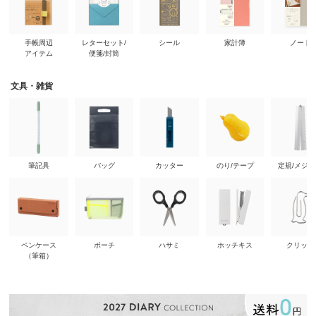
手帳周辺
レターセット/
シール
家計簿
ノート
アイテム
便箋/封筒
文具・雑貨
筆記具
バッグ
カッター
のり/テープ
定規/メジ
ペンケース
ポーチ
ハサミ
ホッチキス
クリップ
（筆箱）