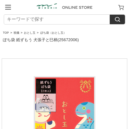
TOP
>
祝儀
>
おとし玉
>
ぽち袋（おとし玉）
ぽち袋 紙ずもう 犬張子と巳柄(25672006)