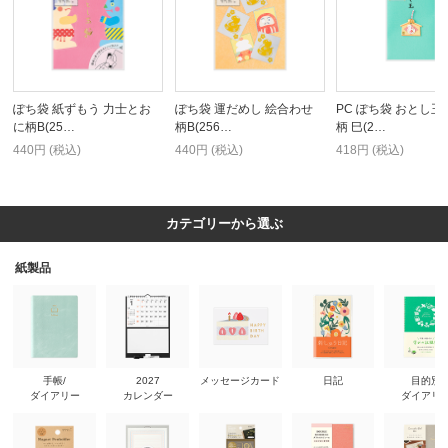
ぽち袋 紙ずもう 力士とお
ぽち袋 運だめし 絵合わせ
PC ぽち袋 おとし玉
に柄B(25…
柄B(256…
柄 巳(2…
440円 (税込)
440円 (税込)
418円 (税込)
カテゴリーから選ぶ
紙製品
手帳/
2027
メッセージカード
日記
目的別
ダイアリー
カレンダー
ダイアリ