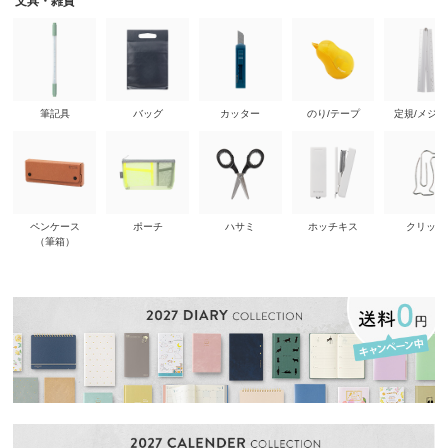
文具・雑貨
筆記具
バッグ
カッター
のり/テープ
定規/メジ
ペンケース
ポーチ
ハサミ
ホッチキス
クリップ
（筆箱）