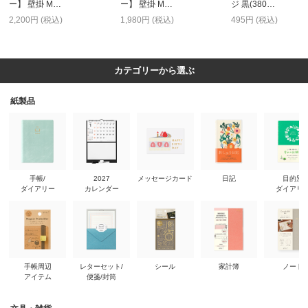
ー】 壁掛 M…
ー】 壁掛 M…
ジ 黒(380…
2,200円 (税込)
1,980円 (税込)
495円 (税込)
カテゴリーから選ぶ
紙製品
手帳/
2027
メッセージカード
日記
目的別
ダイアリー
カレンダー
ダイアリ
手帳周辺
レターセット/
シール
家計簿
ノート
アイテム
便箋/封筒