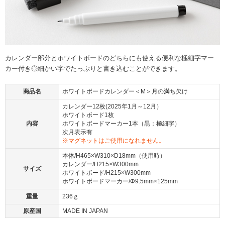
カレンダー部分とホワイトボードのどちらにも使える便利な極細字マー
カー付き◎細かい字でたっぷりと書き込むことができます。
商品名
ホワイトボードカレンダー＜M＞月の満ち欠け
カレンダー12枚(2025年1月～12月）
ホワイトボード1枚
内容
ホワイトボードマーカー1本（黒：極細字）
次月表示有
※マグネットはご使用になれません。
本体/H465×W310×D18mm（使用時）
カレンダー/H215×W300mm
サイズ
ホワイトボード/H215×W300mm
ホワイトボードマーカー/Φ9.5mm×125mm
重量
236ｇ
原産国
MADE IN JAPAN