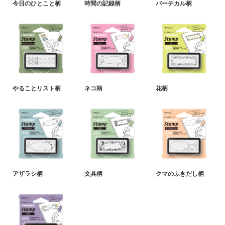
今日のひとこと柄
時間の記録柄
バーチカル柄
やることリスト柄
ネコ柄
花柄
アザラシ柄
文具柄
クマのふきだし柄