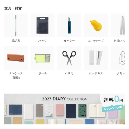
文具・雑貨
筆記具
バッグ
カッター
のり/テープ
定規/メジ
ペンケース
ポーチ
ハサミ
ホッチキス
クリップ
（筆箱）