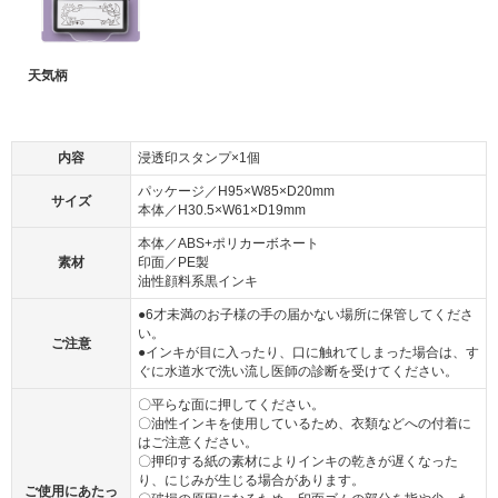
天気柄
内容
浸透印スタンプ×1個
パッケージ／H95×W85×D20mm
サイズ
本体／H30.5×W61×D19mm
本体／ABS+ポリカーボネート
素材
印面／PE製
油性顔料系黒インキ
●6才未満のお子様の手の届かない場所に保管してくださ
い。
ご注意
●インキが目に入ったり、口に触れてしまった場合は、す
ぐに水道水で洗い流し医師の診断を受けてください。
〇平らな面に押してください。
〇油性インキを使用しているため、衣類などへの付着に
はご注意ください。
〇押印する紙の素材によりインキの乾きが遅くなった
り、にじみが生じる場合があります。
ご使用にあたっ