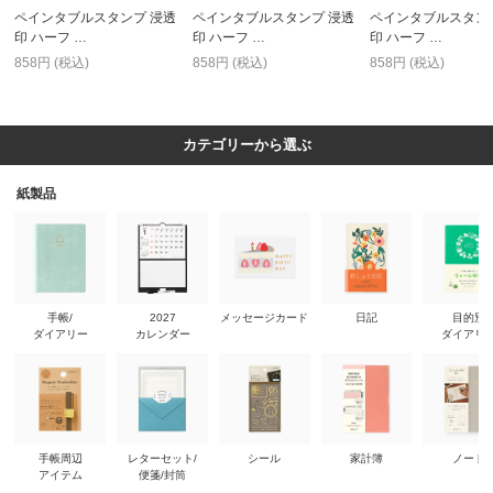
ペインタブルスタンプ 浸透
ペインタブルスタンプ 浸透
ペインタブルスタン
印 ハーフ …
印 ハーフ …
印 ハーフ …
858円 (税込)
858円 (税込)
858円 (税込)
カテゴリーから選ぶ
紙製品
手帳/
2027
メッセージカード
日記
目的別
ダイアリー
カレンダー
ダイアリ
手帳周辺
レターセット/
シール
家計簿
ノート
アイテム
便箋/封筒