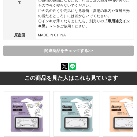
〇破損の原因になるため、印面ゴムの部分を指や尖った
て
もので強く擦らないでください。
〇火気の近くや高温になる場所（夏場の車内や直射日光
の当たるところ）には置かないでください。
〇インキが薄くなりましたら、別売りの
「専用補充イン
キ黒」＞＞
をご使用ください。
原産国
MADE IN CHINA
関連商品をチェックする>>
この商品を見た人はこれも見ています