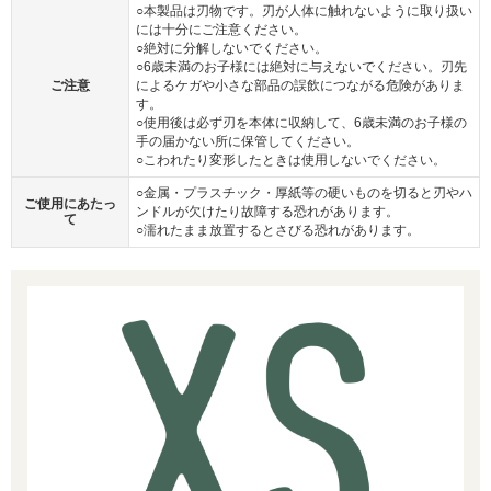
○本製品は刃物です。刃が人体に触れないように取り扱い
には十分にご注意ください。
○絶対に分解しないでください。
○6歳未満のお子様には絶対に与えないでください。刃先
ご注意
によるケガや小さな部品の誤飲につながる危険がありま
す。
○使用後は必ず刃を本体に収納して、6歳未満のお子様の
手の届かない所に保管してください。
○こわれたり変形したときは使用しないでください。
○金属・プラスチック・厚紙等の硬いものを切ると刃やハ
ご使用にあたっ
ンドルが欠けたり故障する恐れがあります。
て
○濡れたまま放置するとさびる恐れがあります。