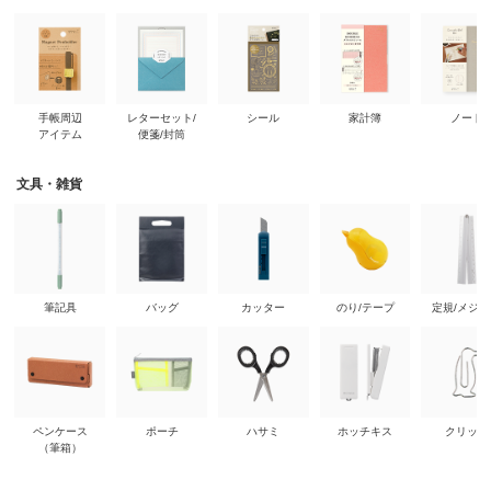
手帳周辺
レターセット/
シール
家計簿
ノート
アイテム
便箋/封筒
文具・雑貨
筆記具
バッグ
カッター
のり/テープ
定規/メジ
ペンケース
ポーチ
ハサミ
ホッチキス
クリップ
（筆箱）