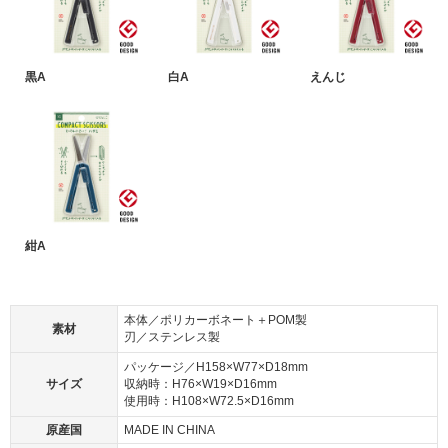
黒A
白A
えんじ
紺A
本体／ポリカーボネート＋POM製
素材
刃／ステンレス製
パッケージ／H158×W77×D18mm
サイズ
収納時：H76×W19×D16mm
使用時：H108×W72.5×D16mm
原産国
MADE IN CHINA