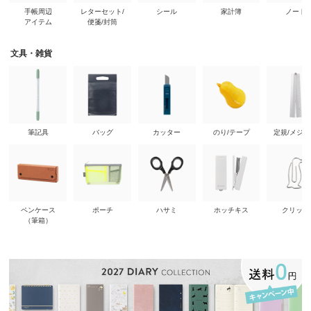
手帳周辺
レターセット/
シール
家計簿
ノート
アイテム
便箋/封筒
文具・雑貨
筆記具
バッグ
カッター
のり/テープ
定規/メジ
ペンケース
ポーチ
ハサミ
ホッチキス
クリップ
（筆箱）