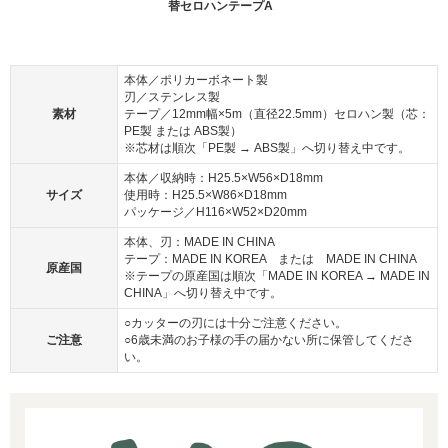
替セロハンテープA
本体／ポリカーボネート製
刃／ステンレス製
素材
テープ／12mm幅×5m（直径22.5mm）セロハン製（芯：
PE製 または ABS製）
※芯材は順次「PE製 → ABS製」へ切り替え中です。
本体／収納時：H25.5×W56×D18mm
サイズ
使用時：H25.5×W86×D18mm
パッケージ／H116×W52×D20mm
本体、刃：MADE IN CHINA
テープ：MADE IN KOREA または MADE IN CHINA
原産国
※テープの原産国は順次「MADE IN KOREA → MADE IN
CHINA」へ切り替え中です。
○カッターの刃には十分ご注意ください。
ご注意
○6歳未満のお子様の手の届かない所に保管してくださ
い。