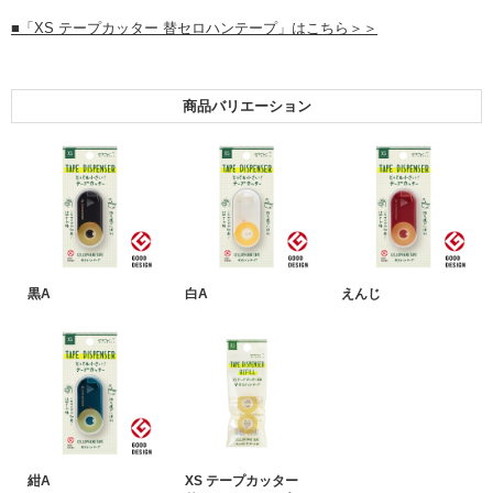
■「XS テープカッター 替セロハンテープ」はこちら＞＞
商品バリエーション
黒A
白A
えんじ
紺A
XS テープカッター