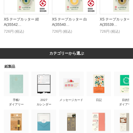
XS テープカッター 紺
XS テープカッター 白
XS テープカッター 
A(35542…
A(35540…
A(35539…
726円 (税込)
726円 (税込)
726円 (税込)
カテゴリーから選ぶ
紙製品
手帳/
2027
メッセージカード
日記
目的別
ダイアリー
カレンダー
ダイアリ