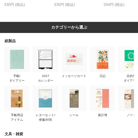
330円 (税込)
330円 (税込)
264円 (税込)
カテゴリーから選ぶ
紙製品
手帳/
2027
メッセージカード
日記
目的別
ダイアリー
カレンダー
ダイアリ
手帳周辺
レターセット/
シール
家計簿
ノート
アイテム
便箋/封筒
文具・雑貨