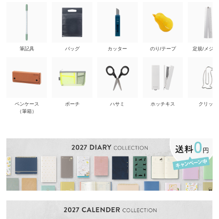
筆記具
バッグ
カッター
のり/テープ
定規/メジ
ペンケース
ポーチ
ハサミ
ホッチキス
クリップ
（筆箱）