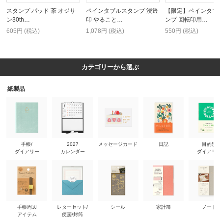
スタンプ パッド 茶 オジサ
ペインタブルスタンプ 浸透
【限定】ペインタブ
ン30th…
印 やること…
ンプ 回転印用…
605円 (税込)
1,078円 (税込)
550円 (税込)
カテゴリーから選ぶ
紙製品
手帳/
2027
メッセージカード
日記
目的別
ダイアリー
カレンダー
ダイアリ
手帳周辺
レターセット/
シール
家計簿
ノート
アイテム
便箋/封筒