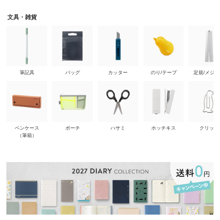
文具・雑貨
筆記具
バッグ
カッター
のり/テープ
定規/メジ
ペンケース
ポーチ
ハサミ
ホッチキス
クリップ
（筆箱）