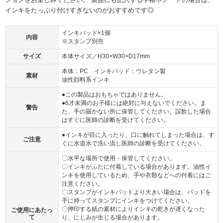
インキをたっぷり付けすぎないのがおすすめです◎
インキパッド×1個
内容
※スタンプ別売
サイズ
本体サイズ／H30×W30×D17mm
本体：PC インキパッド：ウレタン製
素材
油性顔料系インキ
●この製品はおもちゃではありません。
●6才未満のお子様には絶対に与えないでください。ま
警告
た、手の届かない所に保管してください。誤飲した場合
はすぐに医師の診断を受けてください。
●インキが目に入ったり、口に触れてしまった場合は、す
ご注意
ぐに水道水で洗い流し医師の診断を受けてください。
〇水平な場所で使用・保管してください。
〇インキがふたに付着している場合があります。油性イ
ンキを使用しているため、手や衣類などへの付着にはご
注意ください。
〇スタンプがインキパッドより大きい場合は、パッドを
手に持ってスタンプにインキをつけてください。
〇押印する紙の素材によりインキの乾きが遅くなった
ご使用にあたっ
て
り、にじみが生じる場合があります。