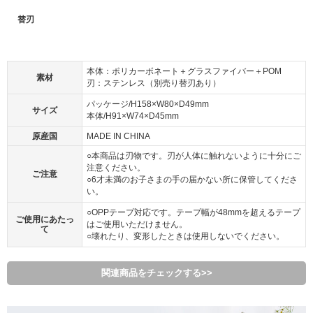
替刃
本体：ポリカーボネート＋グラスファイバー＋POM
素材
刃：ステンレス（別売り替刃あり）
パッケージ/H158×W80×D49mm
サイズ
本体/H91×W74×D45mm
原産国
MADE IN CHINA
○本商品は刃物です。刃が人体に触れないように十分にご
注意ください。
ご注意
○6才未満のお子さまの手の届かない所に保管してくださ
い。
○OPPテープ対応です。テープ幅が48mmを超えるテープ
ご使用にあたっ
はご使用いただけません。
て
○壊れたり、変形したときは使用しないでください。
関連商品をチェックする>>