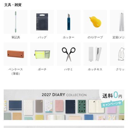
文具・雑貨
筆記具
バッグ
カッター
のり/テープ
定規/メジ
ペンケース
ポーチ
ハサミ
ホッチキス
クリップ
（筆箱）