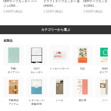
OPPテープカッター ベー
クラフトテープカッター 黒
OPPテープカッター
ジュ(356…
(49093…
キ(3561…
1,650円 (税込)
1,320円 (税込)
1,650円 (税込)
カテゴリーから選ぶ
紙製品
手帳/
2027
メッセージカード
日記
目的別
ダイアリー
カレンダー
ダイアリ
手帳周辺
レターセット/
シール
家計簿
ノート
アイテム
便箋/封筒