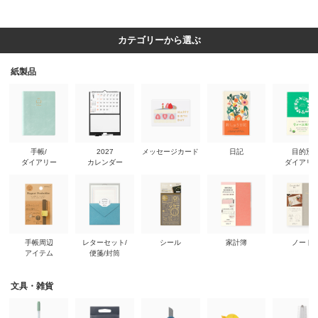
カテゴリーから選ぶ
紙製品
手帳/
2027
メッセージカード
日記
目的別
ダイアリー
カレンダー
ダイアリ
手帳周辺
レターセット/
シール
家計簿
ノート
アイテム
便箋/封筒
文具・雑貨