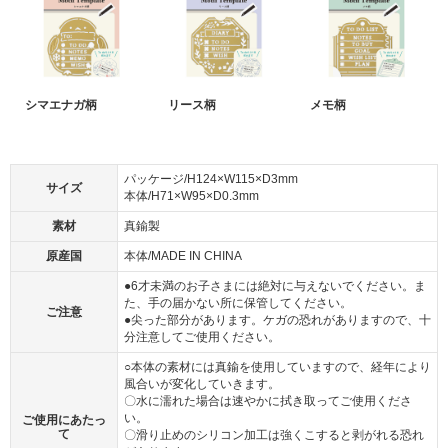
シマエナガ柄
リース柄
メモ柄
パッケージ/H124×W115×D3mm
サイズ
本体/H71×W95×D0.3mm
素材
真鍮製
原産国
本体/MADE IN CHINA
●6才未満のお子さまには絶対に与えないでください。ま
た、手の届かない所に保管してください。
ご注意
●尖った部分があります。ケガの恐れがありますので、十
分注意してご使用ください。
○本体の素材には真鍮を使用していますので、経年により
風合いが変化していきます。
〇水に濡れた場合は速やかに拭き取ってご使用くださ
い。
ご使用にあたっ
て
〇滑り止めのシリコン加工は強くこすると剥がれる恐れ