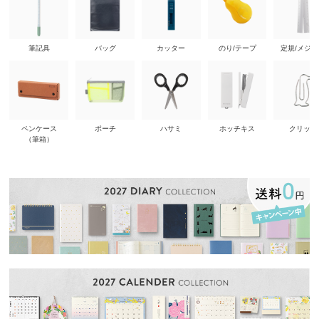
筆記具
バッグ
カッター
のり/テープ
定規/メジ
ペンケース
ポーチ
ハサミ
ホッチキス
クリップ
（筆箱）