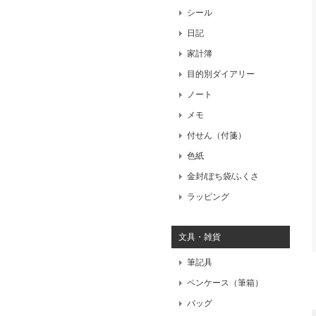
シール
日記
家計簿
目的別ダイアリー
ノート
メモ
付せん（付箋）
色紙
金封/ぽち袋/ふくさ
ラッピング
文具・雑貨
筆記具
ペンケース（筆箱）
バッグ