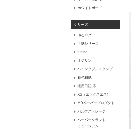
ホワイトボード
シリーズ
ゆるログ
「紙シリーズ」
hibino
オジサン
ペインタブルスタンプ
花色和紙
連用日記 扉
XS（エックスエス）
MDペーパープロダクト
パルプストレージ
ペーパークラフト
ミュージアム