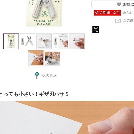
返品に
この商
拡大表示
とっても小さい！ギザ刃ハサミ