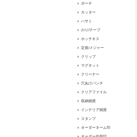
ポーチ
カッター
ハサミ
のり/テープ
ホッチキス
定規/メジャー
クリップ
マグネット
クリーナー
穴あけパンチ
クリアファイル
収納雑貨
インテリア雑貨
スタンプ
オーダーネーム印
オーダー住所印