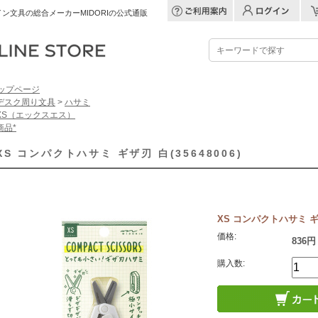
ン文具の総合メーカーMIDORIの公式通販
ップページ
デスク周り文具
>
ハサミ
XS（エックスエス）
商品*
XS コンパクトハサミ ギザ刃 白(35648006)
XS コンパクトハサミ ギザ刃
価格:
836円
購入数: