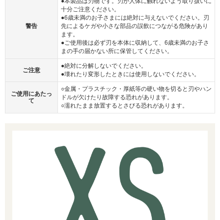
●本製品は刃物です。刃が人体に触れないよう取り扱いに
十分ご注意ください。
●6歳未満のお子さまには絶対に与えないでください。刃
警告
先によるケガや小さな部品の誤飲につながる危険があり
ます。
●ご使用後は必ず刃を本体に収納して、6歳未満のお子さ
まの手の届かない所に保管してください。
●絶対に分解しないでください。
ご注意
●壊れたり変形したときには使用しないでください。
○金属・プラスチック・厚紙等の硬い物を切ると刃やハン
ご使用にあたっ
ドルが欠けたり故障する恐れがあります。
て
○濡れたまま放置するとさびる恐れがあります。