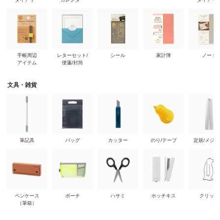
手帳周辺
レターセット/
シール
家計簿
ノート
アイテム
便箋/封筒
文具・雑貨
筆記具
バッグ
カッター
のり/テープ
定規/メジ
ペンケース
ポーチ
ハサミ
ホッチキス
クリップ
（筆箱）