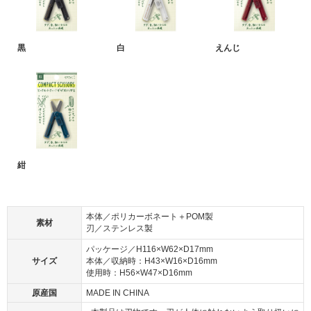
黒
白
えんじ
紺
本体／ポリカーボネート＋POM製
素材
刃／ステンレス製
パッケージ／H116×W62×D17mm
サイズ
本体／収納時：H43×W16×D16mm
使用時：H56×W47×D16mm
原産国
MADE IN CHINA