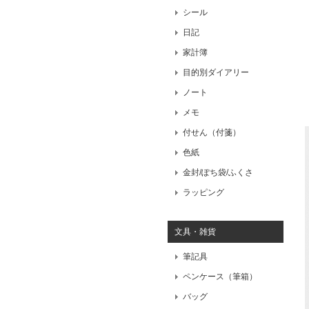
シール
日記
家計簿
目的別ダイアリー
ノート
メモ
付せん（付箋）
色紙
金封/ぽち袋/ふくさ
ラッピング
文具・雑貨
筆記具
ペンケース（筆箱）
バッグ