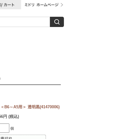
)
～A5用＞ 透明黒(41470006)
056円 (税込)
個