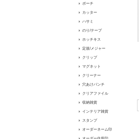
ポーチ
カッター
ハサミ
のり/テープ
ホッチキス
定規/メジャー
クリップ
マグネット
クリーナー
穴あけパンチ
クリアファイル
収納雑貨
インテリア雑貨
スタンプ
オーダーネーム印
オーダー住所印