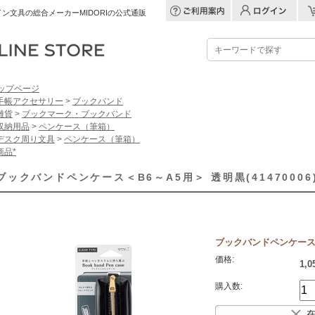
ン文具の総合メーカーMIDORIの公式通販
ップページ
手帳アクセサリー
>
ブックバンド
雑貨
>
ブックマーク・ブックバンド
収納用品
>
ペンケース（筆箱）
デスク周り文具
>
ペンケース（筆箱）
商品*
ブックバンドペンケース＜B6～A5用＞ 透明黒(41470006
ブックバンドペンケース＜B6
価格:
1,
購入数: