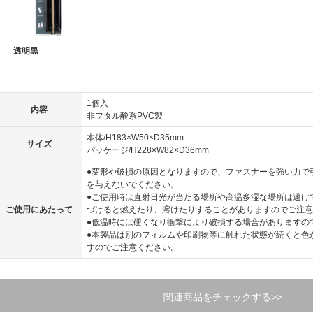
透明黒
1個入
内容
非フタル酸系PVC製
本体/H183×W50×D35mm
サイズ
パッケージ/H228×W82×D36mm
●変形や破損の原因となりますので、ファスナーを強い力で
を与えないでください。
●ご使用時は直射日光が当たる場所や高温多湿な場所は避け
ご使用にあたって
づけると燃えたり、溶けたりすることがありますのでご注意
●低温時には硬くなり衝撃により破損する場合がありますの
●本製品は別のフィルムや印刷物等に触れた状態が続くと色
すのでご注意ください。
関連商品をチェックする>>