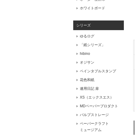
ホワイトボード
シリーズ
ゆるログ
「紙シリーズ」
hibino
オジサン
ペインタブルスタンプ
花色和紙
連用日記 扉
XS（エックスエス）
MDペーパープロダクト
パルプストレージ
ペーパークラフト
ミュージアム