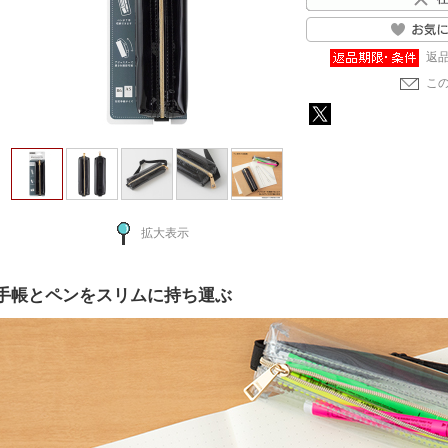
返
こ
拡大表示
手帳とペンをスリムに持ち運ぶ