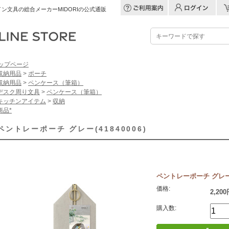
ン文具の総合メーカーMIDORIの公式通販
ップページ
収納用品
>
ポーチ
収納用品
>
ペンケース（筆箱）
デスク周り文具
>
ペンケース（筆箱）
キッチンアイテム
>
収納
商品*
ペントレーポーチ グレー(41840006)
ペントレーポーチ グレー(4
価格:
2,20
購入数: