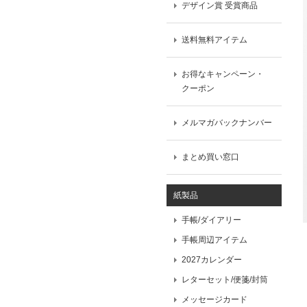
デザイン賞 受賞商品
送料無料アイテム
お得なキャンペーン・
クーポン
メルマガバックナンバー
まとめ買い窓口
紙製品
手帳/ダイアリー
手帳周辺アイテム
2027カレンダー
レターセット/便箋/封筒
メッセージカード