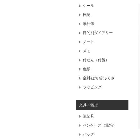
シール
日記
家計簿
目的別ダイアリー
ノート
メモ
付せん（付箋）
色紙
金封/ぽち袋/ふくさ
ラッピング
文具・雑貨
筆記具
ペンケース（筆箱）
バッグ