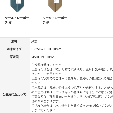
ツールトレーポー
ツールトレーポー
チ 紺
チ 茶
素材
紙製
本体サイズ
H225×W110×D10mm
原産国
MADE IN CHINA
〇洗濯は避けてください。
〇濡れた場合は、乾いた布で拭き取り、直射日光を避け、風
せてからご使用ください。
〇濡れた状態でのご使用は色落ち、色移りの原因になる場合
ださい。
〇本製品は、素材の特性上多少色落ちや色移りすることがあ
のご使用は避け、バッグ等への色移りにも十分ご注意くださ
ご使用にあたって
〇高温多湿、直射日光の当たるところでの保管は避けてくだ
せの原因となります。
〇汚れた場合は、水で濡らした硬く絞った布で拭いてくださ
しないでください。