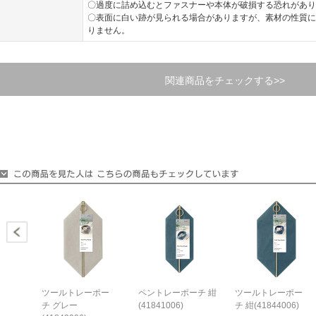
〇過度に詰め込むとファスナーや本体が破損する恐れがあり
〇表面に白い跡が見られる場合がありますが、素材の性質に
りません。
関連商品をチェックする>>
ツールトレーポー
ペントレーポーチ 紺
ツールトレーポー
チ グレー
(41841006)
チ 紺(41844006)