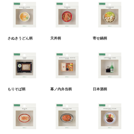
さぬきうどん柄
天丼柄
寄せ鍋柄
もりそば柄
幕ノ内弁当柄
日本酒柄