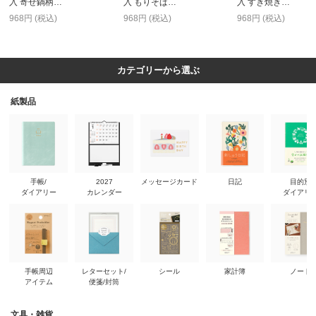
入 寄せ鍋柄…
入 もりそば…
入 すき焼き…
968円 (税込)
968円 (税込)
968円 (税込)
カテゴリーから選ぶ
紙製品
手帳/
2027
メッセージカード
日記
目的別
ダイアリー
カレンダー
ダイアリ
手帳周辺
レターセット/
シール
家計簿
ノート
アイテム
便箋/封筒
文具・雑貨