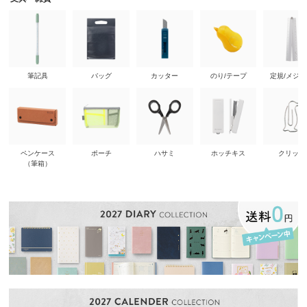
筆記具
バッグ
カッター
のり/テープ
定規/メジ
ペンケース
ポーチ
ハサミ
ホッチキス
クリップ
（筆箱）