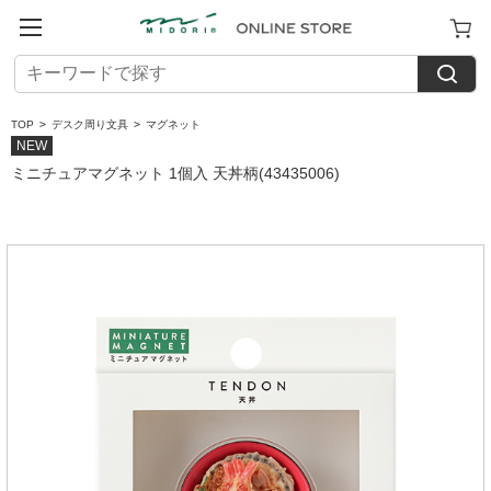
TOP
>
デスク周り文具
>
マグネット
NEW
ミニチュアマグネット 1個入 天丼柄(43435006)