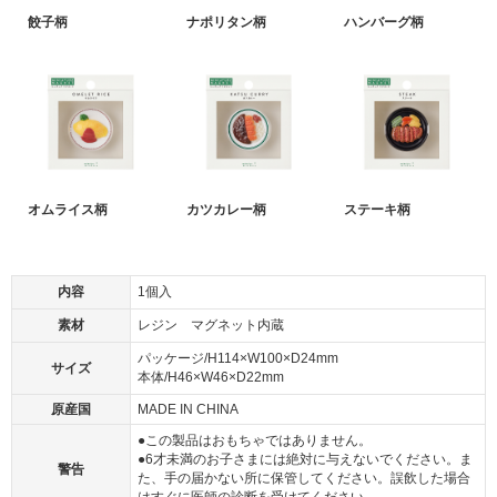
餃子柄
ナポリタン柄
ハンバーグ柄
オムライス柄
カツカレー柄
ステーキ柄
内容
1個入
素材
レジン マグネット内蔵
パッケージ/H114×W100×D24mm
サイズ
本体/H46×W46×D22mm
原産国
MADE IN CHINA
●この製品はおもちゃではありません。
●6才未満のお子さまには絶対に与えないでください。ま
警告
た、手の届かない所に保管してください。誤飲した場合