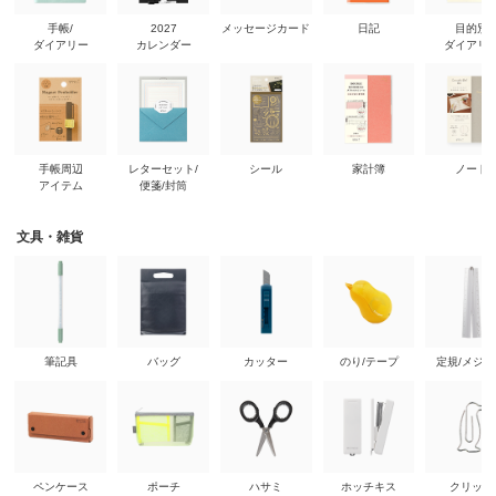
手帳/
2027
メッセージカード
日記
目的別
ダイアリー
カレンダー
ダイアリ
手帳周辺
レターセット/
シール
家計簿
ノート
アイテム
便箋/封筒
文具・雑貨
筆記具
バッグ
カッター
のり/テープ
定規/メジ
ペンケース
ポーチ
ハサミ
ホッチキス
クリップ