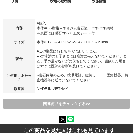
トリ柄
牧場の動物柄
水族館柄
4個入
内容
本体/ABS樹脂＋ネオジム磁石製 バネ/バネ鋼材
※裏面には磁石/すべり止めシート付
サイズ
本体/H17.5～41.5×W32～47×D16.5～21mm
●この製品はおもちゃではありません。
●6才未満のお子さまには絶対に与えないでください。ま
警告
た、手の届かない所に保管してください。誤飲した場合
はすぐに医師の診断を受けてください。
○磁石内蔵のため、携帯電話、磁気カード、医療機器、精
ご使用にあたっ
て
密機器等に近づけないでください。
原産国
MADE IN VIETNAM
関連商品をチェックする>>
この商品を見た人はこれも見ています