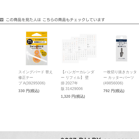
スイングバード 替え
【ハンガーカレンダ
一枚切り抜きカッタ
修正テー
ー リフィル】 壁
ー カッターパーツ
プ A(39295006)
掛 2027年
(49856006)
版 31429006
330 円(税込)
792 円(税込)
1,320 円(税込)