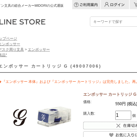
ン文具の総合メーカーMIDORIの公式通販
ップページ
エンボッサー
デスク周り文具
>
エンボッサー
商品*
エンボッサー カートリッジ G (49007006)
★『エンボッサー 本体』および『エンボッサー カートリッジ』は完売しました。
エンボッサー カートリッジ G (4
価格:
550円 (税込
購入数:
個