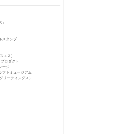
ズ」
ルスタンプ
クスエス）
ープロダクト
レージ
ラフトミュージアム
gs（グリーティングス）