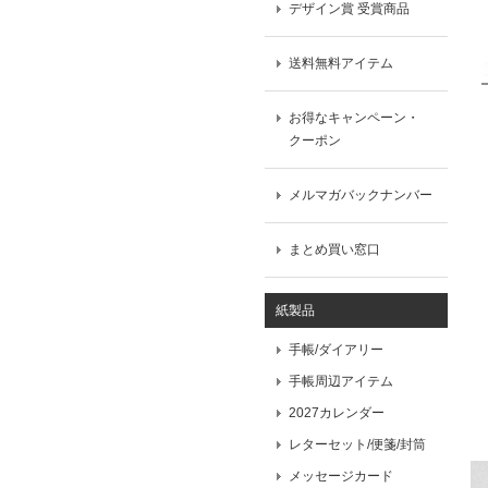
デザイン賞 受賞商品
送料無料アイテム
お得なキャンペーン・
クーポン
メルマガバックナンバー
まとめ買い窓口
紙製品
手帳/ダイアリー
手帳周辺アイテム
2027カレンダー
レターセット/便箋/封筒
メッセージカード