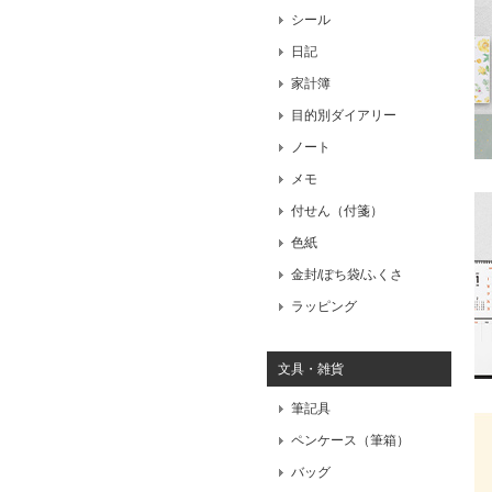
シール
日記
家計簿
目的別ダイアリー
ノート
メモ
付せん（付箋）
色紙
金封/ぽち袋/ふくさ
ラッピング
文具・雑貨
筆記具
ペンケース（筆箱）
バッグ