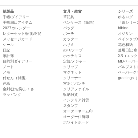
紙製品
文具・雑貨
シリーズ
手帳/ダイアリー
筆記具
ゆるログ
手帳周辺アイテム
ペンケース（筆箱）
「紙シリー
2027カレンダー
バッグ
hibino
レターセット/便箋/封筒
ポーチ
オジサン
メッセージカード
カッター
ペインタブ
シール
ハサミ
花色和紙
日記
のり/テープ
連用日記 扉
家計簿
ホッチキス
XS（エッ
目的別ダイアリー
定規/メジャー
MDペーパ
ノート
クリップ
パルプスト
メモ
マグネット
ペーパーク
付せん（付箋）
クリーナー
greetin
色紙
穴あけパンチ
金封/ぽち袋/ふくさ
クリアファイル
ラッピング
収納雑貨
インテリア雑貨
スタンプ
オーダーネーム印
オーダー住所印
ホワイトボード