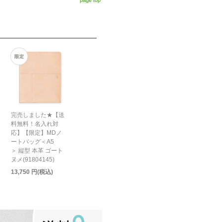
page top
完売しました★【送
料無料！名入れ対
応】【限定】MDノ
ートバッグ＜A5
＞ 縦型 本革 ゴート
ヌメ(91804145)
13,750 円(税込)