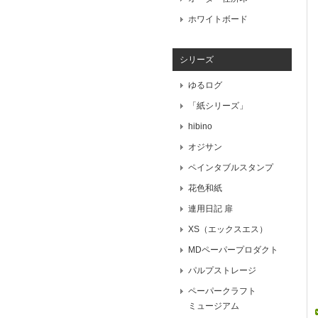
ホワイトボード
シリーズ
ゆるログ
「紙シリーズ」
hibino
オジサン
ペインタブルスタンプ
花色和紙
連用日記 扉
XS（エックスエス）
MDペーパープロダクト
パルプストレージ
ペーパークラフト
ミュージアム