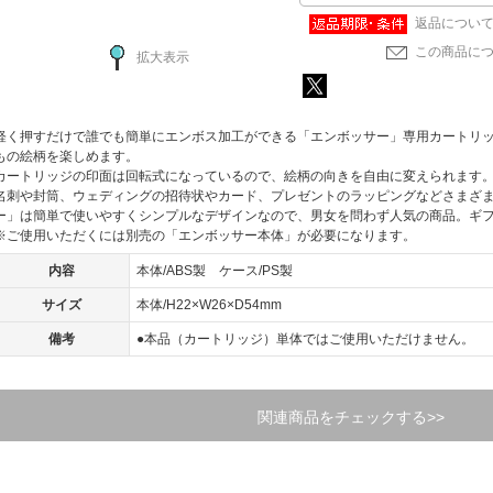
返品につい
この商品に
拡大表示
軽く押すだけで誰でも簡単にエンボス加工ができる「エンボッサー」専用カートリ
もの絵柄を楽しめます。
カートリッジの印面は回転式になっているので、絵柄の向きを自由に変えられます
名刺や封筒、ウェディングの招待状やカード、プレゼントのラッピングなどさまざ
ー」は簡単で使いやすくシンプルなデザインなので、男女を問わず人気の商品。ギ
※ご使用いただくには別売の「エンボッサー本体」が必要になります。
内容
本体/ABS製 ケース/PS製
サイズ
本体/H22×W26×D54mm
備考
●本品（カートリッジ）単体ではご使用いただけません。
関連商品をチェックする>>