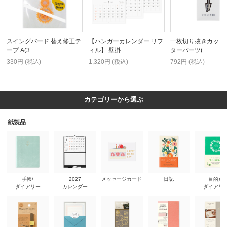
スイングバード 替え修正テ
【ハンガーカレンダー リフ
一枚切り抜きカッタ
ープ A(3…
ィル】 壁掛…
ターパーツ(…
330円 (税込)
1,320円 (税込)
792円 (税込)
カテゴリーから選ぶ
紙製品
手帳/
2027
メッセージカード
日記
目的別
ダイアリー
カレンダー
ダイアリ