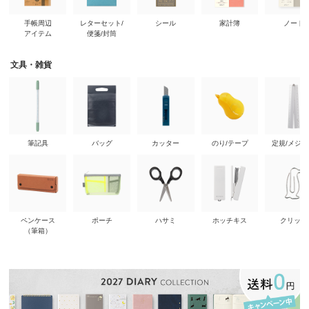
手帳周辺
レターセット/
シール
家計簿
ノート
アイテム
便箋/封筒
文具・雑貨
筆記具
バッグ
カッター
のり/テープ
定規/メジ
ペンケース
ポーチ
ハサミ
ホッチキス
クリップ
（筆箱）