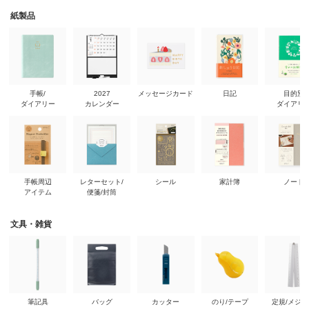
紙製品
手帳/
2027
メッセージカード
日記
目的別
ダイアリー
カレンダー
ダイアリ
手帳周辺
レターセット/
シール
家計簿
ノート
アイテム
便箋/封筒
文具・雑貨
筆記具
バッグ
カッター
のり/テープ
定規/メジ