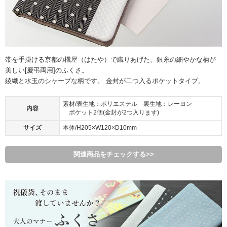
帯を手掛ける京都の機屋（はたや）で織りあげた、銀糸の細やかな柄が
美しい[慶弔両用]のふくさ。
綾織と水玉のシャープな柄です。 金封が二つ入るポケットタイプ。
素材/表生地：ポリエステル 裏生地：レーヨン
内容
ポケット2個(金封が2つ入ります)
サイズ
本体/H205×W120×D10mm
関連商品をチェックする>>