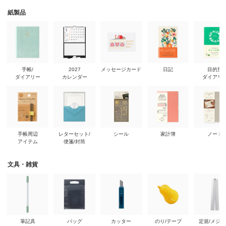
紙製品
手帳/
2027
メッセージカード
日記
目的別
ダイアリー
カレンダー
ダイアリ
手帳周辺
レターセット/
シール
家計簿
ノート
アイテム
便箋/封筒
文具・雑貨
筆記具
バッグ
カッター
のり/テープ
定規/メジ