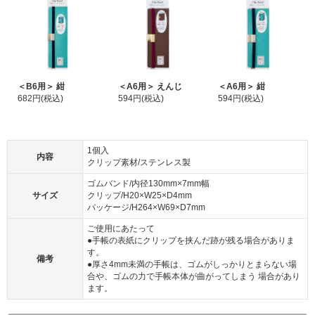
＜B6用＞ 紺
＜A6用＞ えんじ
＜A6用＞ 紺
682円(税込)
594円(税込)
594円(税込)
1個入
内容
クリップ素材/ステンレス製
ゴムバンド/内径130mm×7mm幅
サイズ
クリップ/H20×W25×D4mm
パッケージ/H264×W69×D7mm
ご使用にあたって
●手帳の表紙にクリップを挟んだ跡が残る場合がありま
す。
備考
●厚さ4mm未満の手帳は、ゴムがしっかりとまらない場
合や、ゴムの力で手帳本体が曲がってしまう 場合があり
ます。