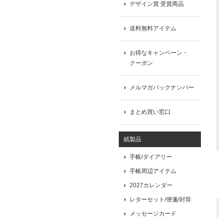
デザイン賞 受賞商品
送料無料アイテム
お得なキャンペーン・
クーポン
メルマガバックナンバー
まとめ買い窓口
紙製品
手帳/ダイアリー
手帳周辺アイテム
2027カレンダー
レターセット/便箋/封筒
メッセージカード