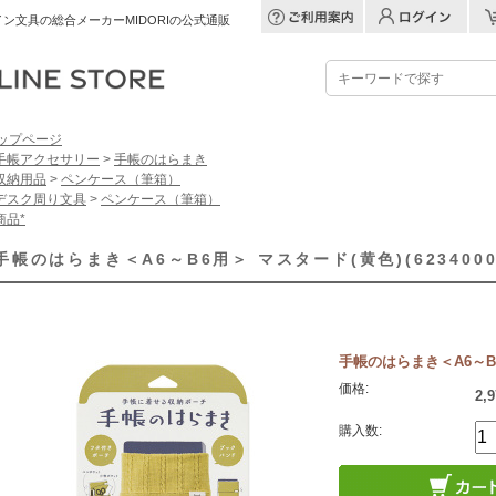
ン文具の総合メーカーMIDORIの公式通販
ップページ
手帳アクセサリー
>
手帳のはらまき
収納用品
>
ペンケース（筆箱）
デスク周り文具
>
ペンケース（筆箱）
商品*
手帳のはらまき＜A6～B6用＞ マスタード(黄色)(6234000
手帳のはらまき＜A6～B6用
価格:
2,
購入数: