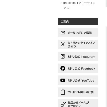
greetings（グリーティン
グス）
ご案内