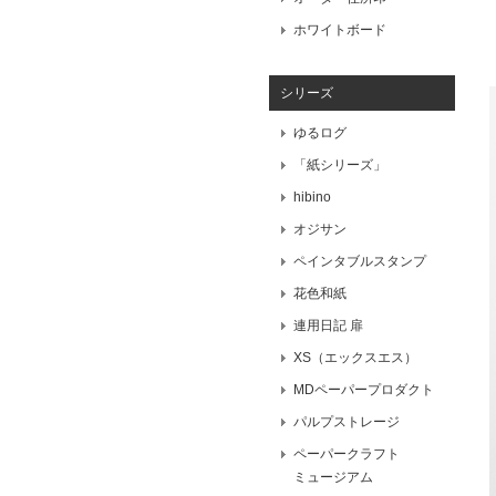
ホワイトボード
シリーズ
ゆるログ
「紙シリーズ」
hibino
オジサン
ペインタブルスタンプ
花色和紙
連用日記 扉
XS（エックスエス）
MDペーパープロダクト
パルプストレージ
ペーパークラフト
ミュージアム