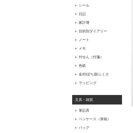
シール
日記
家計簿
目的別ダイアリー
ノート
メモ
付せん（付箋）
色紙
金封/ぽち袋/ふくさ
ラッピング
文具・雑貨
筆記具
ペンケース（筆箱）
バッグ