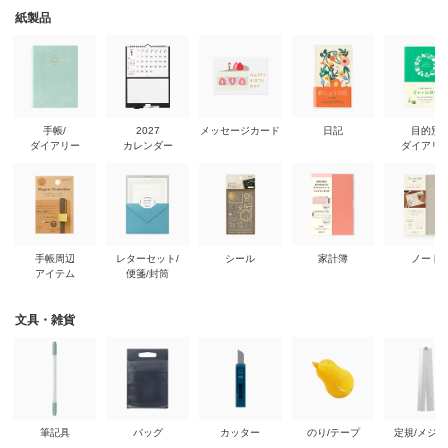
紙製品
手帳/
2027
メッセージカード
日記
目的別
ダイアリー
カレンダー
ダイアリ
手帳周辺
レターセット/
シール
家計簿
ノート
アイテム
便箋/封筒
文具・雑貨
筆記具
バッグ
カッター
のり/テープ
定規/メジ