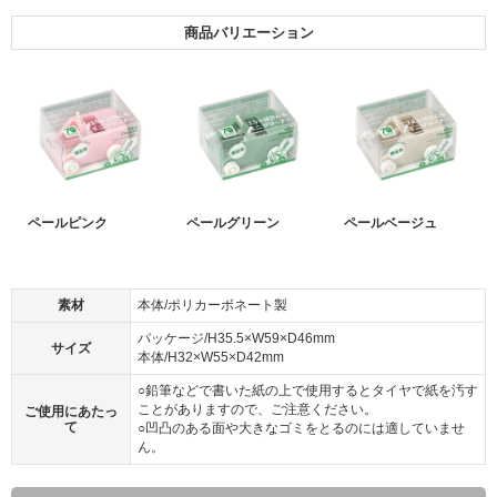
商品バリエーション
ペールピンク
ペールグリーン
ペールベージュ
素材
本体/ポリカーボネート製
パッケージ/H35.5×W59×D46mm
サイズ
本体/H32×W55×D42mm
○鉛筆などで書いた紙の上で使用するとタイヤで紙を汚す
ことがありますので、ご注意ください。
ご使用にあたっ
て
○凹凸のある面や大きなゴミをとるのには適していませ
ん。