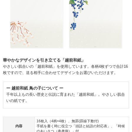
華やかなデザインを引き立てる「越前和紙」
やさしい肌合いの「越前和紙」を使用しています。各柄4枚ずつで合計16
枚ですので、送る相手に合わせてデザインをお選びいただけます。
ー 越前和紙 鳥の子について ー
千年以上もの長い歴史と伝説に育まれた「越前和紙」。やさしい肌合
いの紙です。
16枚入（4柄×4枚）、無罫(罫線下敷付)
内容
手紙を書く時に役立つ「頭語と結語の対応表」、「時候
のあいさつ（参考例）」付