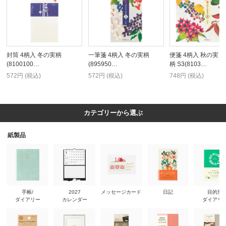
封筒 4柄入 冬の実柄
一筆箋 4柄入 冬の実柄
便箋 4柄入 秋の実
(8100100…
(895950…
柄 S3(8103…
572円 (税込)
572円 (税込)
748円 (税込)
カテゴリーから選ぶ
紙製品
手帳/
2027
メッセージカード
日記
目的別
ダイアリー
カレンダー
ダイアリ