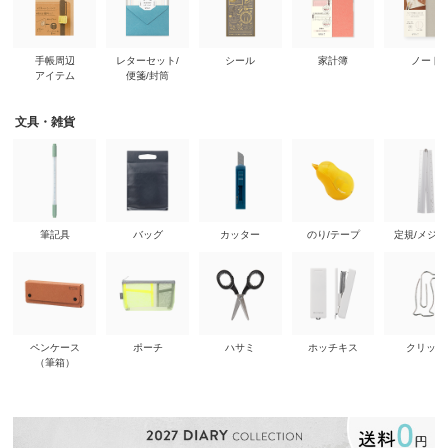
手帳周辺
レターセット/
シール
家計簿
ノート
アイテム
便箋/封筒
文具・雑貨
筆記具
バッグ
カッター
のり/テープ
定規/メジ
ペンケース
ポーチ
ハサミ
ホッチキス
クリップ
（筆箱）