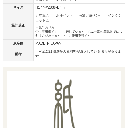
サイズ
H177×W168×D4mm
万年筆△ 水性ペン○ 毛筆／筆ペン○ インクジ
ェット△
筆記適正
※記号の見方
◎…専用紙です ○…適しています △…一部の筆記具でにじ
む場合があります ×…ご使用不可です
原産国
MADE IN JAPAN
・和紙には樹皮等の原材料が混入している場合がありま
備考
す