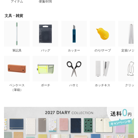
アイテム
便箋/封筒
文具・雑貨
筆記具
バッグ
カッター
のり/テープ
定規/メジ
ペンケース
ポーチ
ハサミ
ホッチキス
クリップ
（筆箱）