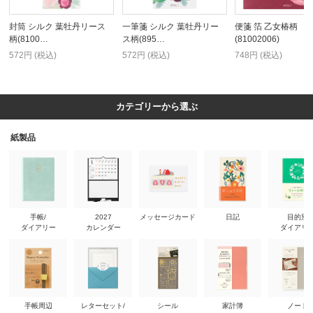
封筒 シルク 葉牡丹リース
一筆箋 シルク 葉牡丹リー
便箋 箔 乙女椿柄
柄(8100…
ス柄(895…
(81002006)
572円 (税込)
572円 (税込)
748円 (税込)
カテゴリーから選ぶ
紙製品
手帳/
2027
メッセージカード
日記
目的別
ダイアリー
カレンダー
ダイアリ
手帳周辺
レターセット/
シール
家計簿
ノート