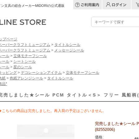
ン文具の総合メーカーMIDORIの公式通販
ップページ
ペーパークラフトミュージアム
>
タイトルシール
ペーパークラフトミュージアム
>
メッセージシール
シール
>
立体モチーフシール
シール
>
シートシール
シール
>
星のシール
ラッピング
>
デコレーションアイテム
>
立体モチーフシール
色紙
>
色紙アレンジシール
>
タイトルシール
商品*
完売しました★シール PCM タイトル＜S＞ フリー 風船柄(82
★こちらの商品は完売しました。再入荷の予定はございません。
完売しました★シール P
(82552006)
価格: