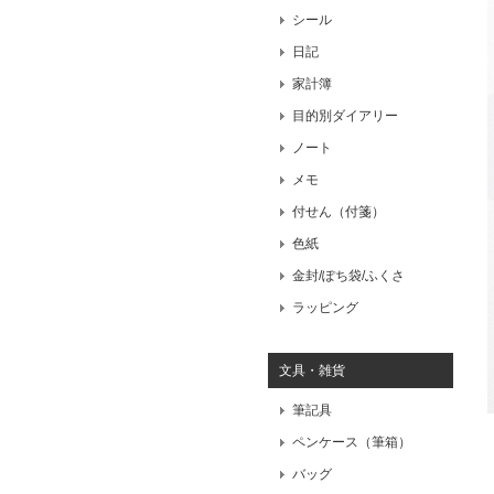
シール
日記
家計簿
目的別ダイアリー
ノート
メモ
付せん（付箋）
色紙
金封/ぽち袋/ふくさ
ラッピング
文具・雑貨
筆記具
ペンケース（筆箱）
バッグ