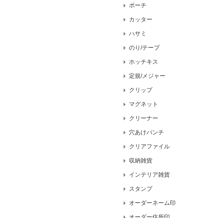
ポーチ
カッター
ハサミ
のり/テープ
ホッチキス
定規/メジャー
クリップ
マグネット
クリーナー
穴あけパンチ
クリアファイル
収納雑貨
インテリア雑貨
スタンプ
オーダーネーム印
オーダー住所印