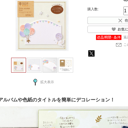
48
購入数:
返
こ
拡大表示
アルバムや色紙のタイトルを簡単にデコレーション！