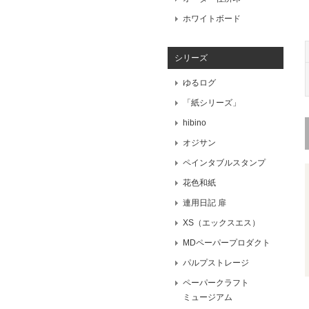
ホワイトボード
シリーズ
ゆるログ
「紙シリーズ」
hibino
オジサン
ペインタブルスタンプ
花色和紙
連用日記 扉
XS（エックスエス）
MDペーパープロダクト
パルプストレージ
ペーパークラフト
ミュージアム