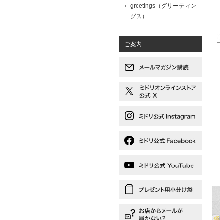
greetings（グリーティン
グス）
ご案内