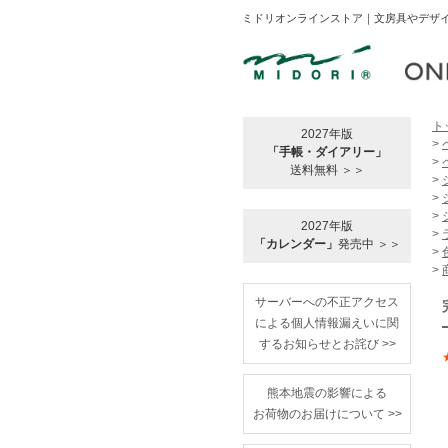
ミドリオンラインストア｜文房具やデザイ
ト
2027年版
>
「手帳・ダイアリー」
>
送料無料 ＞＞
>
>
>
2027年版
>
「カレンダー」
発売中 ＞＞
>
>
サーバーへの不正アクセス
による個人情報漏えいに関
するお知らせとお詫び >>
熊本地震の影響による
お荷物のお届けについて >>