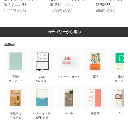
製 ナチュラル(…
製 グレー(35…
物柄(433…
1,430円 (税込)
1,430円 (税込)
858円 (税込)
カテゴリーから選ぶ
紙製品
手帳/
2027
メッセージカード
日記
目的別
ダイアリー
カレンダー
ダイアリ
手帳周辺
レターセット/
シール
家計簿
ノート
アイテム
便箋/封筒