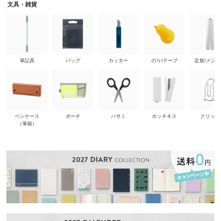
文具・雑貨
筆記具
バッグ
カッター
のり/テープ
定規/メジ
ペンケース
ポーチ
ハサミ
ホッチキス
クリップ
（筆箱）