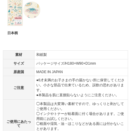
日本柄
素材
和紙製
サイズ
パッケージサイズ/H180×W90×D1mm
原産国
MADE IN JAPAN
●6才未満のお子さまの手の届かない所に保管してくださ
い。小さな部品で出来ているため、誤飲の恐れがありま
ご注意
す。
●本製品を肌に直接貼らないようにご注意ください。
◯本製品は大変薄い素材ですので、ゆっくりと剥がして
ご使用ください。
◯インクやトナーが粘着面に付く場合があります。ご使
用前にお試しください。
ご使用にあたっ
◯粗面や湿気・油・ほこりなどがある面には付かないこ
て
とがあります。