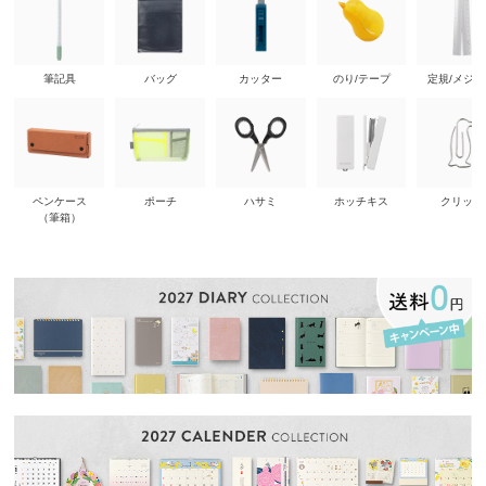
筆記具
バッグ
カッター
のり/テープ
定規/メジ
ペンケース
ポーチ
ハサミ
ホッチキス
クリップ
（筆箱）