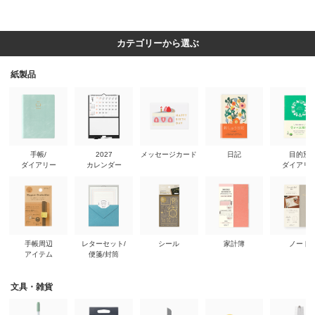
カテゴリーから選ぶ
紙製品
手帳/
2027
メッセージカード
日記
目的別
ダイアリー
カレンダー
ダイアリ
手帳周辺
レターセット/
シール
家計簿
ノート
アイテム
便箋/封筒
文具・雑貨