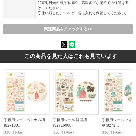
◯直射日光の当たる場所、高温多湿な場所での保管は避
けてください。
◯使い残したシールは、袋に入れて保管してください。
関連商品をチェックする>>
この商品を見た人はこれも見ています
手帳用シール ベトナム柄
手帳用シール 韓国柄
手帳用シール フィ
(827180…
(82716006)
柄(8271…
330円 (税込)
330円 (税込)
330円 (税込)