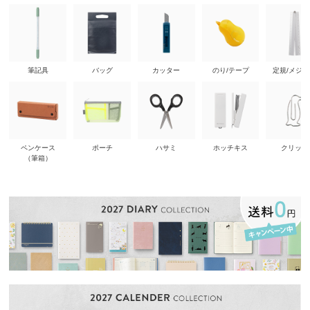
筆記具
バッグ
カッター
のり/テープ
定規/メジ
ペンケース
ポーチ
ハサミ
ホッチキス
クリップ
（筆箱）