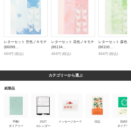
レターセット 空色ノキモチ
レターセット 花色ノキモチ
レターセット 森色
(86099…
(86134…
(86100…
484円 (税込)
484円 (税込)
484円 (税込)
カテゴリーから選ぶ
紙製品
手帳/
2027
メッセージカード
日記
目的別
ダイアリー
カレンダー
ダイアリ