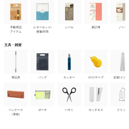
手帳周辺
レターセット/
シール
家計簿
ノート
アイテム
便箋/封筒
文具・雑貨
筆記具
バッグ
カッター
のり/テープ
定規/メジ
ペンケース
ポーチ
ハサミ
ホッチキス
クリップ
（筆箱）