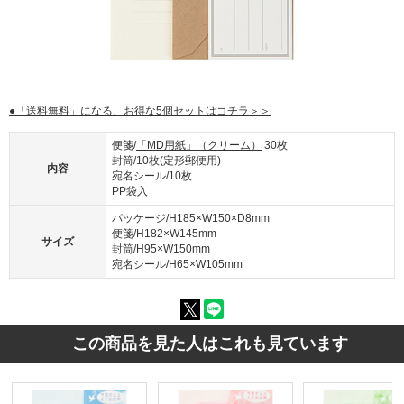
●「送料無料」になる、お得な5個セットはコチラ＞＞
便箋/
「MD用紙」（クリーム）
30枚
封筒/10枚(定形郵便用)
内容
宛名シール/10枚
PP袋入
パッケージ/H185×W150×D8mm
便箋/H182×W145mm
サイズ
封筒/H95×W150mm
宛名シール/H65×W105mm
この商品を見た人はこれも見ています