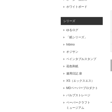
ホワイトボード
シリーズ
ゆるログ
「紙シリーズ」
hibino
オジサン
ペインタブルスタンプ
花色和紙
連用日記 扉
XS（エックスエス）
MDペーパープロダクト
パルプストレージ
ペーパークラフト
ミュージアム