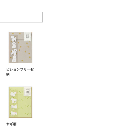
ビションフリーゼ
柄
ヤギ柄