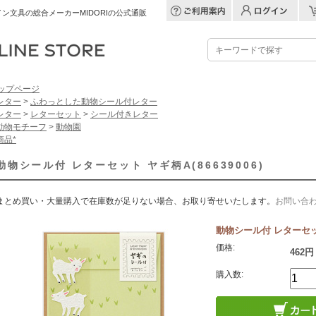
ン文具の総合メーカーMIDORIの公式通販
ップページ
レター
>
ふわっとした動物シール付レター
レター
>
レターセット
>
シール付きレター
動物モチーフ
>
動物園
商品*
動物シール付 レターセット ヤギ柄A(86639006)
まとめ買い・大量購入で在庫数が足りない場合、お取り寄せいたします。
お問い合
動物シール付 レターセット 
価格:
462円
購入数: