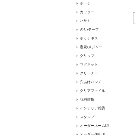
ポーチ
カッター
ハサミ
のり/テープ
ホッチキス
定規/メジャー
クリップ
マグネット
クリーナー
穴あけパンチ
クリアファイル
収納雑貨
インテリア雑貨
スタンプ
オーダーネーム印
オーダー住所印