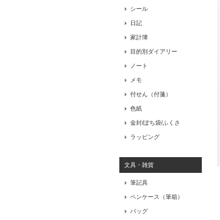
シール
日記
家計簿
目的別ダイアリー
ノート
メモ
付せん（付箋）
色紙
金封/ぽち袋/ふくさ
ラッピング
文具・雑貨
筆記具
ペンケース（筆箱）
バッグ