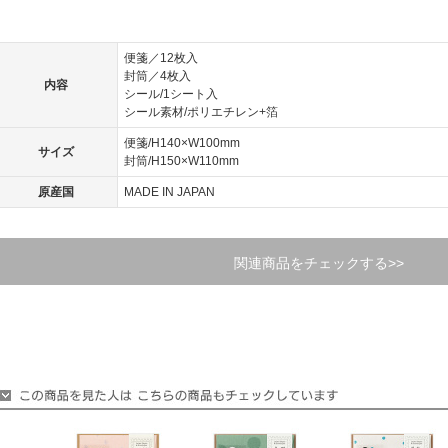
便箋／12枚入
封筒／4枚入
内容
シール/1シート入
シール素材/ポリエチレン+箔
便箋/H140×W100mm
サイズ
封筒/H150×W110mm
原産国
MADE IN JAPAN
関連商品をチェックする>>