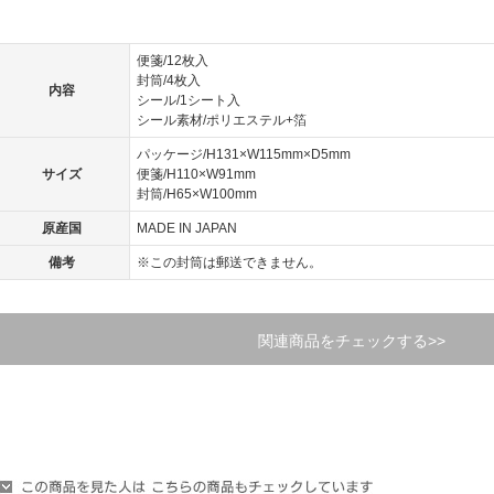
便箋/12枚入
封筒/4枚入
内容
シール/1シート入
シール素材/ポリエステル+箔
パッケージ/H131×W115mm×D5mm
サイズ
便箋/H110×W91mm
封筒/H65×W100mm
原産国
MADE IN JAPAN
備考
※この封筒は郵送できません。
関連商品をチェックする>>