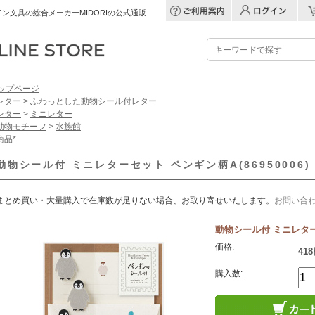
ン文具の総合メーカーMIDORIの公式通販
ップページ
レター
>
ふわっとした動物シール付レター
レター
>
ミニレター
動物モチーフ
>
水族館
商品*
動物シール付 ミニレターセット ペンギン柄A(86950006)
まとめ買い・大量購入で在庫数が足りない場合、お取り寄せいたします。
お問い合
動物シール付 ミニレターセ
価格:
418
購入数: