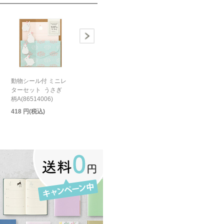
動物シール付 ミニレ
ターセット うさぎ
柄A(86514006)
418 円(税込)