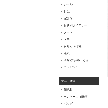
シール
日記
家計簿
目的別ダイアリー
ノート
メモ
付せん（付箋）
色紙
金封/ぽち袋/ふくさ
ラッピング
文具・雑貨
筆記具
ペンケース（筆箱）
バッグ