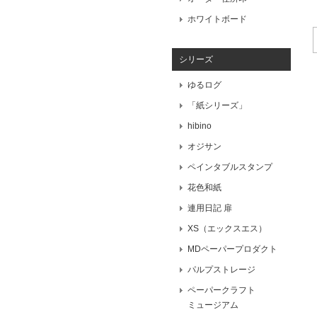
ホワイトボード
シリーズ
ゆるログ
「紙シリーズ」
hibino
オジサン
ペインタブルスタンプ
花色和紙
連用日記 扉
XS（エックスエス）
MDペーパープロダクト
パルプストレージ
ペーパークラフト
ミュージアム