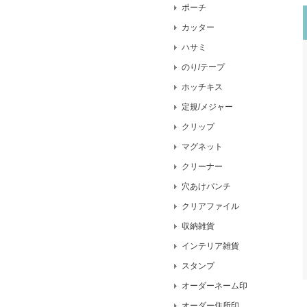
ポーチ
カッター
ハサミ
のり/テープ
ホッチキス
定規/メジャー
クリップ
マグネット
クリーナー
穴あけパンチ
クリアファイル
収納雑貨
インテリア雑貨
スタンプ
オーダーネーム印
オーダー住所印