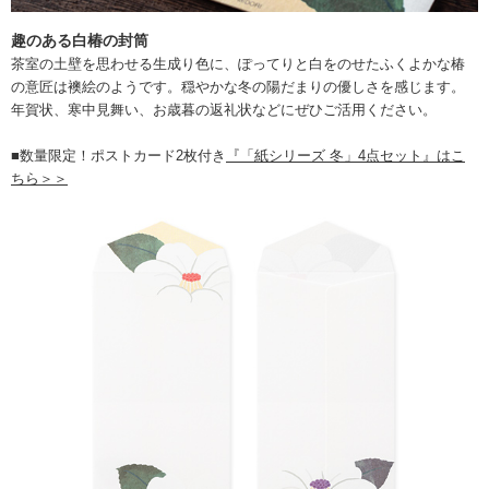
趣のある白椿の封筒
茶室の土壁を思わせる生成り色に、ぽってりと白をのせたふくよかな椿
の意匠は襖絵のようです。穏やかな冬の陽だまりの優しさを感じます。
年賀状、寒中見舞い、お歳暮の返礼状などにぜひご活用ください。
■数量限定！ポストカード2枚付き
『「紙シリーズ 冬」4点セット』はこ
ちら＞＞