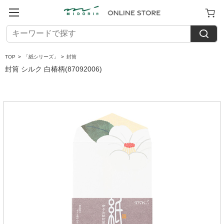
TOP
>
「紙シリーズ」
>
封筒
封筒 シルク 白椿柄(87092006)