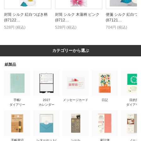
封筒 シルク 紅白つばき柄
封筒 シルク 木蓮柄 ピンク
便箋 シルク 紅白つ
(87122…
(8712…
(87121…
528円 (税込)
528円 (税込)
704円 (税込)
カテゴリーから選ぶ
紙製品
手帳/
2027
メッセージカード
日記
目的別
ダイアリー
カレンダー
ダイアリ
手帳周辺
レターセット/
シール
家計簿
ノート