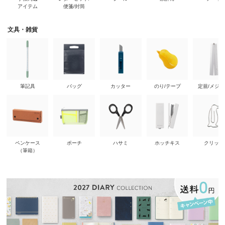
アイテム
便箋/封筒
文具・雑貨
筆記具
バッグ
カッター
のり/テープ
定規/メジ
ペンケース
ポーチ
ハサミ
ホッチキス
クリップ
（筆箱）