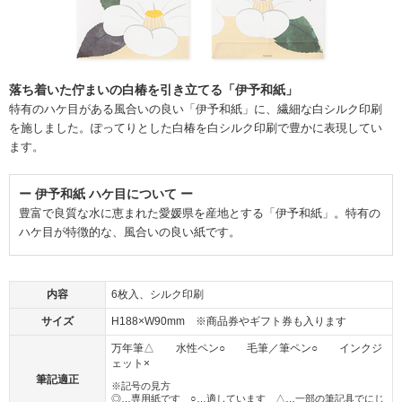
落ち着いた佇まいの白椿を引き立てる「伊予和紙」
特有のハケ目がある風合いの良い「伊予和紙」に、繊細な白シルク印刷
を施しました。ぽってりとした白椿を白シルク印刷で豊かに表現してい
ます。
ー 伊予和紙 ハケ目について ー
豊富で良質な水に恵まれた愛媛県を産地とする「伊予和紙」。特有の
ハケ目が特徴的な、風合いの良い紙です。
内容
6枚入、シルク印刷
サイズ
H188×W90mm ※商品券やギフト券も入ります
万年筆△ 水性ペン○ 毛筆／筆ペン○ インクジ
ェット×
筆記適正
※記号の見方
◎…専用紙です ○…適しています △…一部の筆記具でにじ