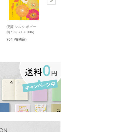
便箋 シルク ポピー
柄 S2(87131006)
704 円(税込)