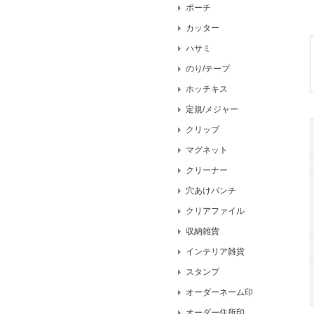
ポーチ
カッター
ハサミ
のり/テープ
ホッチキス
定規/メジャー
クリップ
マグネット
クリーナー
穴あけパンチ
クリアファイル
収納雑貨
インテリア雑貨
スタンプ
オーダーネーム印
オーダー住所印