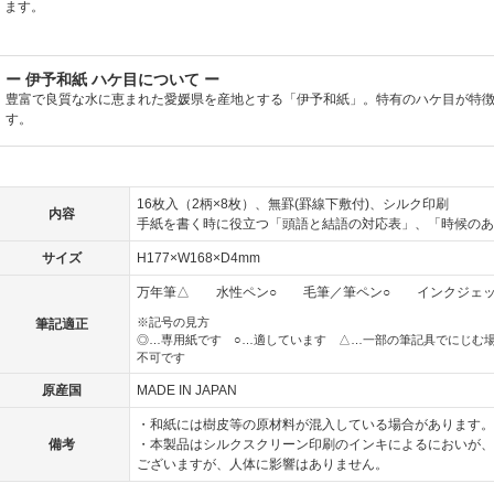
ます。
ー 伊予和紙 ハケ目について ー
豊富で良質な水に恵まれた愛媛県を産地とする「伊予和紙」。特有のハケ目が特
す。
16枚入（2柄×8枚）、無罫(罫線下敷付)、シルク印刷
内容
手紙を書く時に役立つ「頭語と結語の対応表」、「時候のあ
サイズ
H177×W168×D4mm
万年筆△ 水性ペン○ 毛筆／筆ペン○ インクジェ
※記号の見方
筆記適正
◎…専用紙です ○…適しています △…一部の筆記具でにじむ場
不可です
原産国
MADE IN JAPAN
・和紙には樹皮等の原材料が混入している場合があります。
備考
・本製品はシルクスクリーン印刷のインキによるにおいが、
ございますが、人体に影響はありません。