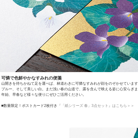
可憐で色鮮やかなすみれの便箋
山開きを待ちかねて足を運べば、林道わきに可憐なすみれが顔をのぞかせています
ブルー、そして美しい白。まだ浅い春の山道で、露を含んで映える姿に心安らぎま
年始、早春など様々な便りにぜひご活用ください。
■数量限定！ポストカード2枚付き
『「紙シリーズ 春」3点セット』はこちら＞＞