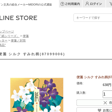
ン文具の総合メーカーMIDORIの公式通販
ップページ
「紙シリーズ」
>
便箋
レター
>
便箋／封筒
商品*
便箋 シルク すみれ柄(87099006)
便箋 シルク すみれ柄(870
価格:
638円
購入数: