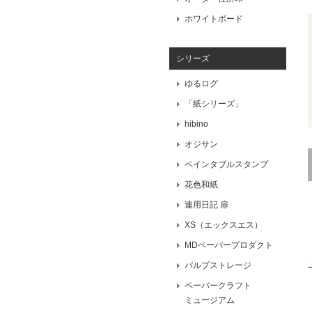
ホワイトボード
シリーズ
ゆるログ
「紙シリーズ」
hibino
オジサン
ペインタブルスタンプ
花色和紙
連用日記 扉
XS（エックスエス）
MDペーパープロダクト
パルプストレージ
ペーパークラフト
ミュージアム