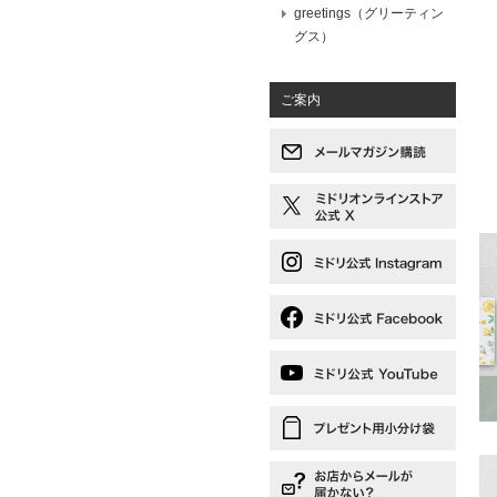
greetings（グリーティン
グス）
ご案内