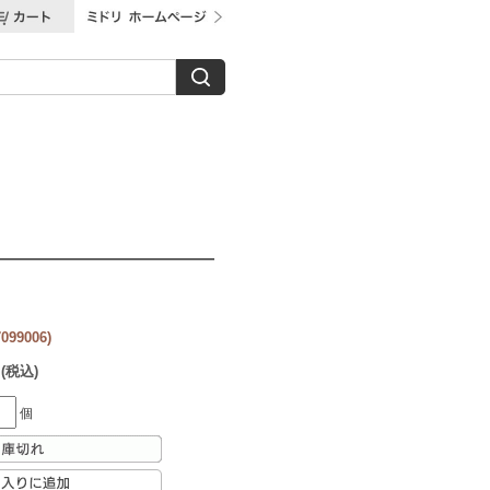
99006)
 (税込)
個