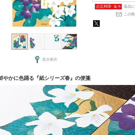
返品に
この商
拡大表示
鮮やかに色踊る『紙シリーズ春』の便箋