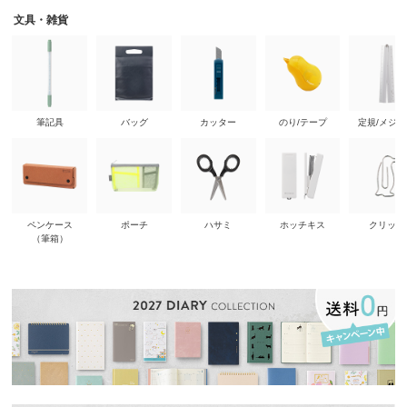
文具・雑貨
筆記具
バッグ
カッター
のり/テープ
定規/メジ
ペンケース
ポーチ
ハサミ
ホッチキス
クリップ
（筆箱）