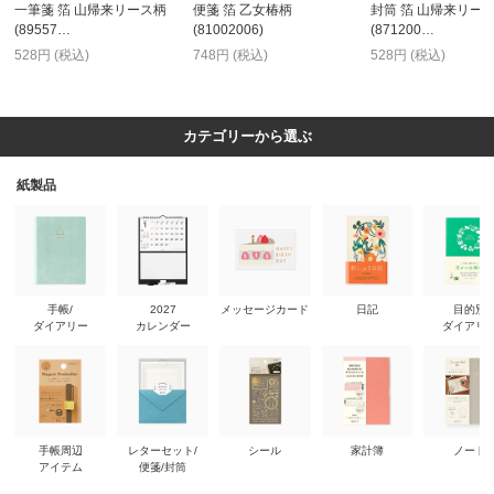
一筆箋 箔 山帰来リース柄
便箋 箔 乙女椿柄
封筒 箔 山帰来リー
(89557…
(81002006)
(871200…
528円 (税込)
748円 (税込)
528円 (税込)
カテゴリーから選ぶ
紙製品
手帳/
2027
メッセージカード
日記
目的別
ダイアリー
カレンダー
ダイアリ
手帳周辺
レターセット/
シール
家計簿
ノート
アイテム
便箋/封筒