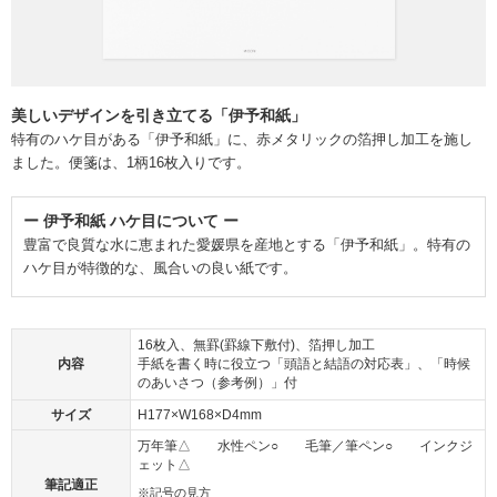
美しいデザインを引き立てる「伊予和紙」
特有のハケ目がある「伊予和紙」に、赤メタリックの箔押し加工を施し
ました。便箋は、1柄16枚入りです。
ー 伊予和紙 ハケ目について ー
豊富で良質な水に恵まれた愛媛県を産地とする「伊予和紙」。特有の
ハケ目が特徴的な、風合いの良い紙です。
16枚入、無罫(罫線下敷付)、箔押し加工
内容
手紙を書く時に役立つ「頭語と結語の対応表」、「時候
のあいさつ（参考例）」付
サイズ
H177×W168×D4mm
万年筆△ 水性ペン○ 毛筆／筆ペン○ インクジ
ェット△
筆記適正
※記号の見方