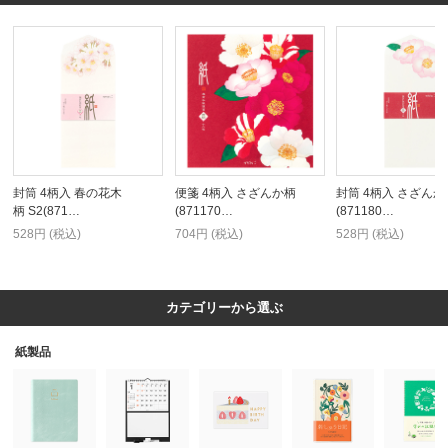
封筒 4柄入 春の花木
便箋 4柄入 さざんか柄
封筒 4柄入 さざんか
柄 S2(871…
(871170…
(871180…
528円 (税込)
704円 (税込)
528円 (税込)
カテゴリーから選ぶ
紙製品