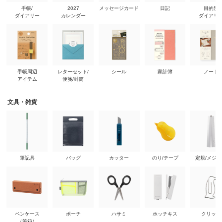
手帳/
2027
メッセージカード
日記
目的別
ダイアリー
カレンダー
ダイアリ
手帳周辺
レターセット/
シール
家計簿
ノート
アイテム
便箋/封筒
文具・雑貨
筆記具
バッグ
カッター
のり/テープ
定規/メジ
ペンケース
ポーチ
ハサミ
ホッチキス
クリップ
（筆箱）