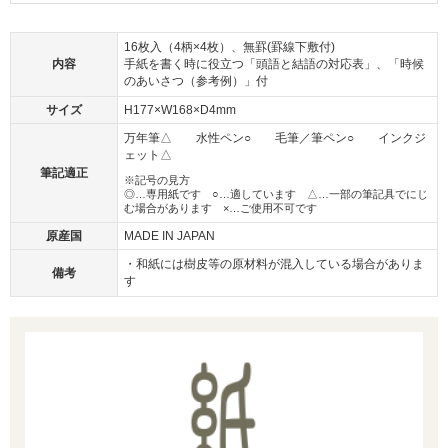
16枚入（4柄×4枚）、無罫(罫線下敷付)
内容
手紙を書く時に役立つ「頭語と結語の対応表」、「時候
のあいさつ（参考例）」付
サイズ
H177×W168×D4mm
万年筆△ 水性ペン○ 毛筆／筆ペン○ インクジ
ェット△
筆記適正
※記号の見方
◎…専用紙です ○…適しています △…一部の筆記具でにじ
む場合があります ×…ご使用不可です
原産国
MADE IN JAPAN
・和紙には樹皮等の原材料が混入している場合がありま
備考
す