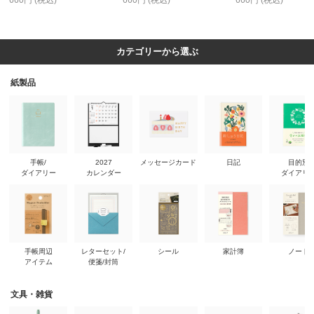
660円 (税込)
660円 (税込)
660円 (税込)
カテゴリーから選ぶ
紙製品
手帳/
2027
メッセージカード
日記
目的別
ダイアリー
カレンダー
ダイアリ
手帳周辺
レターセット/
シール
家計簿
ノート
アイテム
便箋/封筒
文具・雑貨