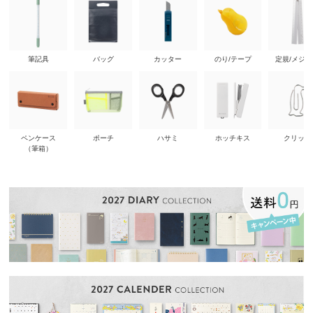
筆記具
バッグ
カッター
のり/テープ
定規/メジ
ペンケース
ポーチ
ハサミ
ホッチキス
クリップ
（筆箱）