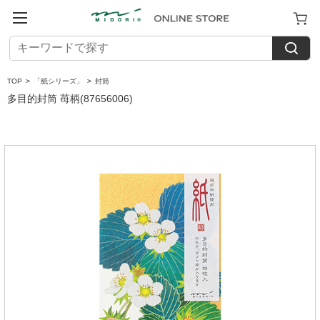
TOP
>
「紙シリーズ」
>
封筒
多目的封筒 苺柄(87656006)