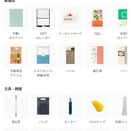
紙製品
手帳/
2027
メッセージカード
日記
目的別
ダイアリー
カレンダー
ダイアリ
手帳周辺
レターセット/
シール
家計簿
ノート
アイテム
便箋/封筒
文具・雑貨
筆記具
バッグ
カッター
のり/テープ
定規/メジ