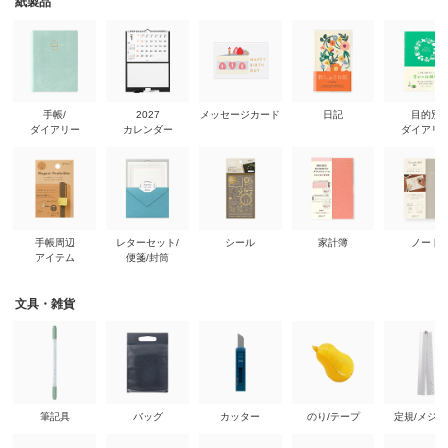
紙製品
手帳/
2027
メッセージカード
日記
目的別
ダイアリー
カレンダー
ダイアリ
手帳周辺
レターセット/
シール
家計簿
ノート
アイテム
便箋/封筒
文具・雑貨
筆記具
バッグ
カッター
のり/テープ
定規/メジ