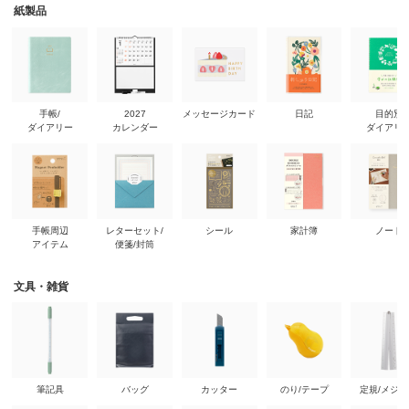
紙製品
手帳/
2027
メッセージカード
日記
目的別
ダイアリー
カレンダー
ダイアリ
手帳周辺
レターセット/
シール
家計簿
ノート
アイテム
便箋/封筒
文具・雑貨
筆記具
バッグ
カッター
のり/テープ
定規/メジ