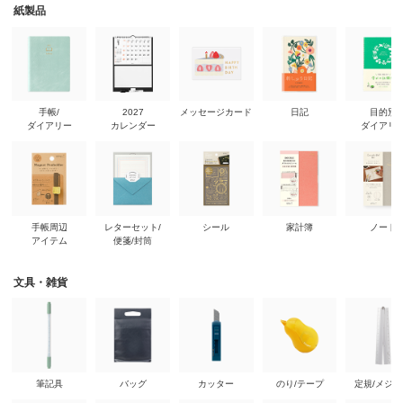
紙製品
手帳/
2027
メッセージカード
日記
目的別
ダイアリー
カレンダー
ダイアリ
手帳周辺
レターセット/
シール
家計簿
ノート
アイテム
便箋/封筒
文具・雑貨
筆記具
バッグ
カッター
のり/テープ
定規/メジ