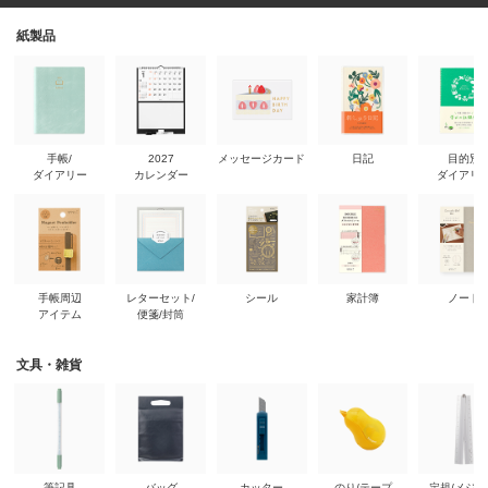
紙製品
手帳/
2027
メッセージカード
日記
目的別
ダイアリー
カレンダー
ダイアリ
手帳周辺
レターセット/
シール
家計簿
ノート
アイテム
便箋/封筒
文具・雑貨
筆記具
バッグ
カッター
のり/テープ
定規/メジ