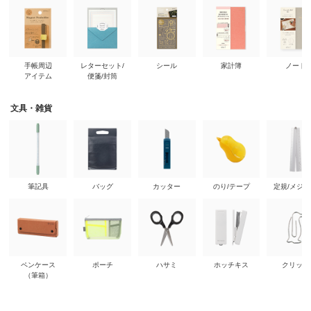
手帳周辺
レターセット/
シール
家計簿
ノート
アイテム
便箋/封筒
文具・雑貨
筆記具
バッグ
カッター
のり/テープ
定規/メジ
ペンケース
ポーチ
ハサミ
ホッチキス
クリップ
（筆箱）