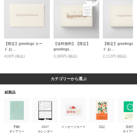
【限定】greetings カー
【送料無料】【限定】
【限定】greetings 
ド お…
greetings…
ド お…
418円 (税込)
3,300円 (税込)
2,112円 (税込)
カテゴリーから選ぶ
紙製品
手帳/
2027
メッセージカード
日記
目的別
ダイアリー
カレンダー
ダイアリ