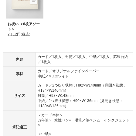
お祝い ＜6枚アソー
ト＞
2,112円(税込)
カード／1枚入、封筒／1枚入、中紙／1枚入、罫線台紙
内容
／1枚入
カード／オリジナルファインペーパー
素材
中紙／MDホワイト
カード／2つ折り状態：H92×W140mm（見開き状態：
H184×W140mm）
サイズ
封筒／H98×W148mm
中紙／2つ折り状態：H90×W136mm（見開き状態：
H180×W136mm）
＜カード本体＞
万年筆○ 水性ペン○ 毛筆／筆ペン△ インクジェット
×
筆記適正
＜中紙＞