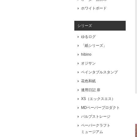
ホワイトボード
シリーズ
ゆるログ
「紙シリーズ」
hibino
オジサン
ペインタブルスタンプ
花色和紙
連用日記 扉
XS（エックスエス）
MDペーパープロダクト
パルプストレージ
ペーパークラフト
ミュージアム