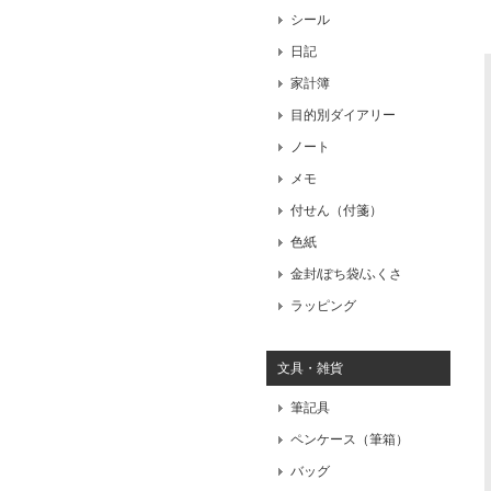
シール
日記
家計簿
目的別ダイアリー
ノート
メモ
付せん（付箋）
色紙
金封/ぽち袋/ふくさ
ラッピング
文具・雑貨
筆記具
ペンケース（筆箱）
バッグ