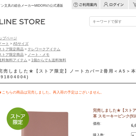
ン文具の総合メーカーMIDORIの公式通販
ップページ
ノート
>
A5サイズ
ストア限定商品
>
テレワークアイテム
ストア限定商品
>
ノート・メモ
送料無料アイテム
>
1個からでも送料無料
完売しました★【ストア限定】ノートカバー2冊用＜A5＞本
(91804004)
★こちらの商品は完売しました。再入荷の予定はございません。
完売しました★【ストア
革 スモーキーピンク(9180
価格:
6,
購入数: