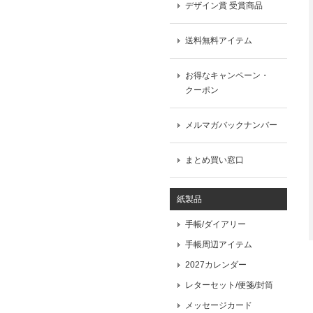
デザイン賞 受賞商品
送料無料アイテム
お得なキャンペーン・
クーポン
メルマガバックナンバー
まとめ買い窓口
紙製品
手帳/ダイアリー
手帳周辺アイテム
2027カレンダー
レターセット/便箋/封筒
メッセージカード