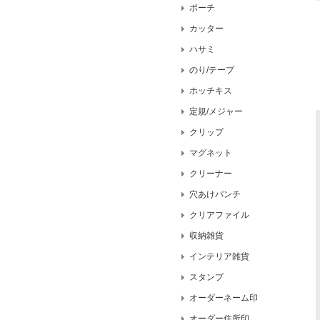
ポーチ
カッター
ハサミ
のり/テープ
ホッチキス
定規/メジャー
クリップ
マグネット
クリーナー
穴あけパンチ
クリアファイル
収納雑貨
インテリア雑貨
スタンプ
オーダーネーム印
オーダー住所印